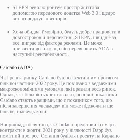
STEPN революціонізує простір життя за
допомогою передового додатка Web 3.0 і щедро
винагороджує інвесторів.
Хоча обидва, ймовірно, будуть добре працювати в
довгостроковій перспективі, STEPN, швидше за
все, виграє від фактора реклами. Це може
призвести до того, що він перевершить ADA в
наступній рентабельності.
Cardano (ADA)
Як і решта ринку, Cardano був неефективним протягом
більшої частини 2022 року. Це пов’язано з ведмежими
макроекономічними умовами, які вразили весь ринок.
Однак, як і більшість криптовалют, основні показники
Cardano стають кращими, що є показником того, що
після завершення «ведмедя» він може підскочити ще
більше, ніж будь-коли.
Наприклад, після того, як Cardano представила смарт-
контракти в жовтні 2021 року, у діяльності Dapp був
помітний прогрес. Остання будівля проекту на Кардано