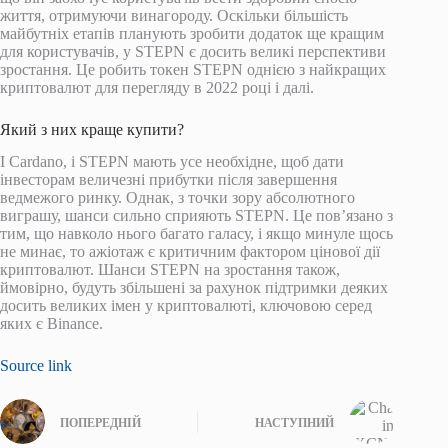
життя, отримуючи винагороду. Оскільки більшість
майбутніх етапів планують зробити додаток ще кращим
для користувачів, у STEPN є досить великі перспективи
зростання. Це робить токен STEPN однією з найкращих
криптовалют для перегляду в 2022 році і далі.
Який з них краще купити?
І Cardano, і STEPN мають усе необхідне, щоб дати
інвесторам величезні прибутки після завершення
ведмежого ринку. Однак, з точки зору абсолютного
виграшу, шанси сильно сприяють STEPN. Це пов’язано з
тим, що навколо нього багато галасу, і якщо минуле щось
не минає, то ажіотаж є критичним фактором цінової дії
криптовалют. Шанси STEPN на зростання також,
ймовірно, будуть збільшені за рахунок підтримки деяких
досить великих імен у криптовалюті, ключовою серед
яких є Binance.
Source link
ПОПЕРЕДНІЙ
НАСТУПНИЙ