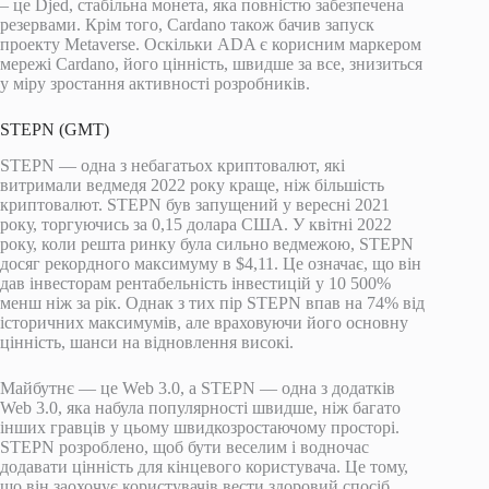
– це Djed, стабільна монета, яка повністю забезпечена
резервами. Крім того, Cardano також бачив запуск
проекту Metaverse. Оскільки ADA є корисним маркером
мережі Cardano, його цінність, швидше за все, знизиться
у міру зростання активності розробників.
STEPN (GMT)
STEPN — одна з небагатьох криптовалют, які
витримали ведмедя 2022 року краще, ніж більшість
криптовалют. STEPN був запущений у вересні 2021
року, торгуючись за 0,15 долара США. У квітні 2022
року, коли решта ринку була сильно ведмежою, STEPN
досяг рекордного максимуму в $4,11. Це означає, що він
дав інвесторам рентабельність інвестицій у 10 500%
менш ніж за рік. Однак з тих пір STEPN впав на 74% від
історичних максимумів, але враховуючи його основну
цінність, шанси на відновлення високі.
Майбутнє — це Web 3.0, а STEPN — одна з додатків
Web 3.0, яка набула популярності швидше, ніж багато
інших гравців у цьому швидкозростаючому просторі.
STEPN розроблено, щоб бути веселим і водночас
додавати цінність для кінцевого користувача. Це тому,
що він заохочує користувачів вести здоровий спосіб