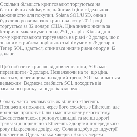
Оскільки більшість криптовалют торгуються на
багаторічних мінімумах, найнижчі ціни є ідеальною
можливістю для покупки. Solana SOL/USD, одна з
бурхливо розвиваючих криптовалют у 2021 році,
торгується за 32 долари США. Ціна значно нижча за
історичні максимуми понад 250 доларів. Кілька днів
тому криптовалюта торгувалась на рівні 42 долари, що є
значним стрибком порівняно з мінімумом у 26 доларів.
Тепер SOL, здається, опинився нижче рівня опору в 42
долари.
Щоб побачити тривале відновлення ціни, SOL має
перевищити 42 долари. Незважаючи на те, що ціна,
здається, перевищила низхідний тренд, SOL залишається
ведмежим. Ведмежа слабкість SOL походить від
загального ринку та недоліків мережі.
Солану часто рекламують як вбивцю Ethereum.
Позначення походить через його схожість з Ethereum, але
водночас пропонує більш масштабовану екосистему.
Екосистема також пропонує швидші та менш дорогі
транзакції порівняно з Ethereum. Здобутки попереднього
року підкреслили довіру, яку Солана здобув до індустрії
блокчейнів. Однак кілька хакерів і збоїв у мережі