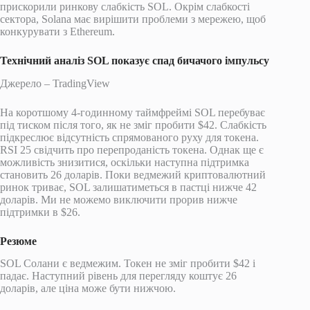
прискорили ринкову слабкість SOL. Окрім слабкості
сектора, Solana має вирішити проблеми з мережею, щоб
конкурувати з Ethereum.
Технічний аналіз SOL показує спад бичачого імпульсу
Джерело – TradingView
На коротшому 4-годинному таймфреймі SOL перебуває
під тиском після того, як не зміг пробити $42. Слабкість
підкреслює відсутність спрямованого руху для токена.
RSI 25 свідчить про перепроданість токена. Однак ще є
можливість знизитися, оскільки наступна підтримка
становить 26 доларів. Поки ведмежий криптовалютний
ринок триває, SOL залишатиметься в пастці нижче 42
доларів. Ми не можемо виключити прорив нижче
підтримки в $26.
Резюме
SOL Солани є ведмежим. Токен не зміг пробити $42 і
падає. Наступний рівень для перегляду коштує 26
доларів, але ціна може бути нижчою.