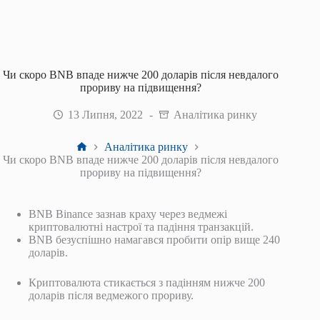
Чи скоро BNB впаде нижче 200 доларів після невдалого
прориву на підвищення?
13 Липня, 2022
Аналітика ринку
Головна
Аналітика ринку
Чи скоро BNB впаде нижче 200 доларів після невдалого
прориву на підвищення?
BNB Binance зазнав краху через ведмежі
криптовалютні настрої та падіння транзакцій.
BNB безуспішно намагався пробити опір вище 240
доларів.
Криптовалюта стикається з падінням нижче 200
доларів після ведмежого прориву.