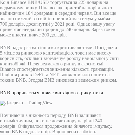
Коін Binance BNB/USD торгується за 225 доларів на
ведмежому ринку. Ціна все ще пристойна порівняно з
найнижчим 184 доларами в середині червня. Він все ще
значно нижчий за свій історичний максимум у майже
700 доларів, досягнутий у 2021 році. Однак нашу увагу
привертає невдалий прорив до 240 доларів. Зараз токен
може впасти нижче 200 доларів.
BNB падає разом з іншими криптовалютами. Посідаючи
5 місце за ринковою капіталізацією, токен має високу
корисність, оскільки забезпечує роботу найбільшої у світі
криптобіржі. Після ведмежого ринку в екосистемі
Binance спостерігається зниження кількості транзакцій.
Падіння ринків DeFi та NFT також знизило попит на
токени BNB. Згодом BNB знизився з ведмежим ринком.
BNB проривається нижче висхідного трикутника
Джерело – TradingView
Починаючи з нижнього періоду, BNB залишався
оптимістичним, поки не досяг опору на рівні 240
доларів. Очікувалося продовження бичачого імпульсу,
якщо BNB подолає опір. Відновлена ​​слабкість