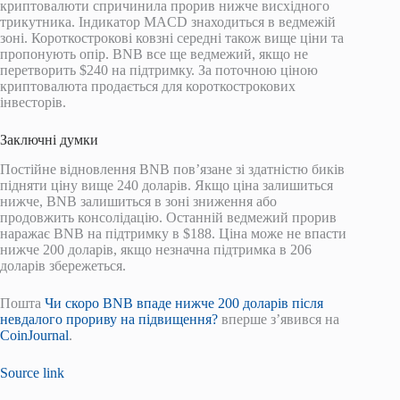
криптовалюти спричинила прорив нижче висхідного
трикутника. Індикатор MACD знаходиться в ведмежій
зоні. Короткострокові ковзні середні також вище ціни та
пропонують опір. BNB все ще ведмежий, якщо не
перетворить $240 на підтримку. За поточною ціною
криптовалюта продається для короткострокових
інвесторів.
Заключні думки
Постійне відновлення BNB пов’язане зі здатністю биків
підняти ціну вище 240 доларів. Якщо ціна залишиться
нижче, BNB залишиться в зоні зниження або
продовжить консолідацію. Останній ведмежий прорив
наражає BNB на підтримку в $188. Ціна може не впасти
нижче 200 доларів, якщо незначна підтримка в 206
доларів збережеться.
Пошта
Чи скоро BNB впаде нижче 200 доларів після
невдалого прориву на підвищення?
вперше з’явився на
CoinJournal
.
Source link