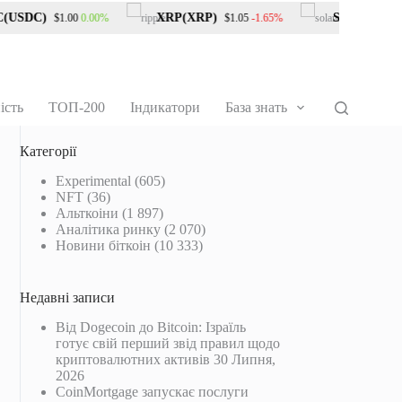
USDC)
XRP(XRP)
Solana(SOL)
0.00%
-1.65%
$1.00
$1.05
$
ість
ТОП-200
Індикатори
База знать
Категорії
Experimental
(605)
NFT
(36)
Альткоіни
(1 897)
Аналітика ринку
(2 070)
Новини біткоін
(10 333)
Недавні записи
Від Dogecoin до Bitcoin: Ізраїль
готує свій перший звід правил щодо
криптовалютних активів
30 Липня,
2026
CoinMortgage запускає послуги