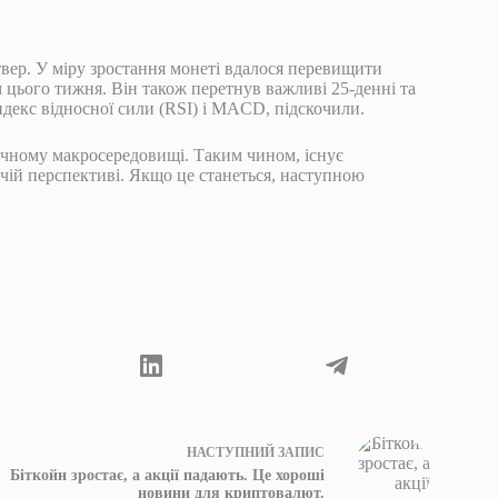
твер. У міру зростання монеті вдалося перевищити
 цього тижня. Він також перетнув важливі 25-денні та
індекс відносної сили (RSI) і MACD, підскочили.
точному макросередовищі. Таким чином, існує
чій перспективі. Якщо це станеться, наступною
НАСТУПНИЙ
ЗАПИС
Біткойн зростає, а акції падають. Це хороші
новини для криптовалют.