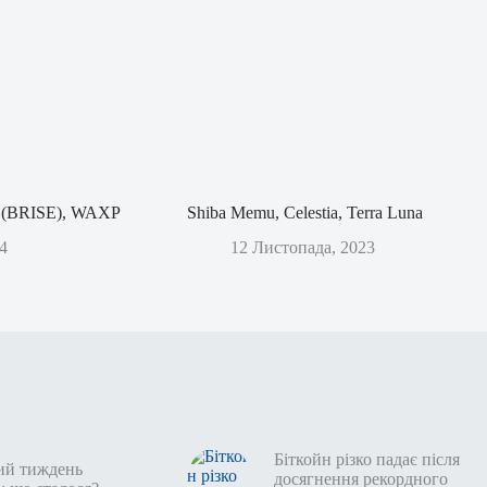
rt (BRISE), WAXP
Shiba Memu, Celestia, Terra Luna
4
12 Листопада, 2023
Біткойн різко падає після
ий тиждень
досягнення рекордного