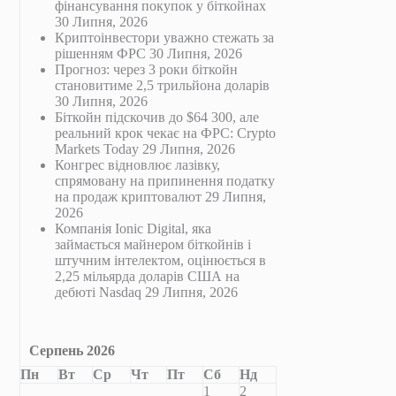
фінансування покупок у біткойнах
30 Липня, 2026
Криптоінвестори уважно стежать за
рішенням ФРС
30 Липня, 2026
Прогноз: через 3 роки біткойн
становитиме 2,5 трильйона доларів
30 Липня, 2026
Біткойн підскочив до $64 300, але
реальний крок чекає на ФРС: Crypto
Markets Today
29 Липня, 2026
Конгрес відновлює лазівку,
спрямовану на припинення податку
на продаж криптовалют
29 Липня,
2026
Компанія Ionic Digital, яка
займається майнером біткойнів і
штучним інтелектом, оцінюється в
2,25 мільярда доларів США на
дебюті Nasdaq
29 Липня, 2026
Серпень 2026
Пн
Вт
Ср
Чт
Пт
Сб
Нд
1
2