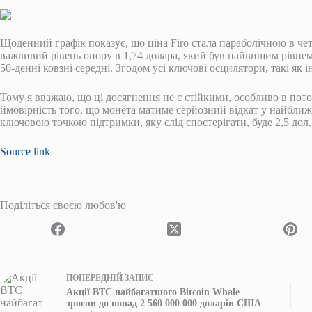
Щоденний графік показує, що ціна Firo стала параболічною в че
важливий рівень опору в 1,74 долара, який був найвищим рівнем
50-денні ковзні середні. Згодом усі ключові осцилятори, такі як 
Тому я вважаю, що ці досягнення не є стійкими, особливо в по
ймовірність того, що монета матиме серйозний відкат у найближ
ключовою точкою підтримки, яку слід спостерігати, буде 2,5 дол.
Source link
Поділіться своєю любов'ю
ПОПЕРЕДНІЙ
ЗАПИС
Акції BTC найбагатшого Bitcoin Whale
зросли до понад 2 560 000 000 доларів США