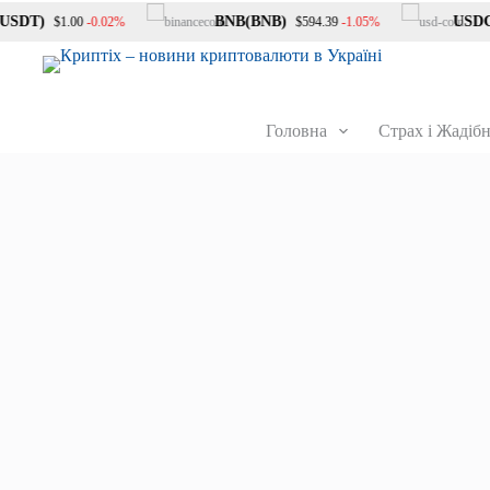
SDT)
BNB(BNB)
USDC(
-0.02%
-1.05%
$1.00
$594.39
Головна
Страх і Жадібн