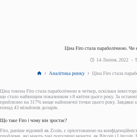
Ціна Firo стала параболічною. Чи 
14 Липня, 2022
Головна
Аналітика ринку
Ціна Firo стала пара
Ціна токена Firo стала параболічною в четвер, оскільки інвестор
що стало найвищим показником з 8 квітня цього року. За останні
приблизно на 317% вище найнижчої точки цього року. Завдяки ць
понад 43 мільйонів доларів.
Що таке Firo і чому він зростає?
Firo, раніше відомий як Zcoin, є орієнтованою на конфіденційні
проблеми, які мають такі популярні монети, як Bitcoin і Litecoin