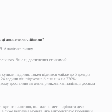
є ці досягнення стійкими?
Аналітика ринку
болічною. Чи є ці досягнення стійкими?
и купили падіння. Токен піднявся майже до 5 доларів,
 24 години він підскочив більш ніж на 220% і
ому зростанню загальна ринкова капіталізація досягла
сть криптовалютою, яка має на меті вирішити деякі
. Це дуже безпечна монета, яка використовує гібридний