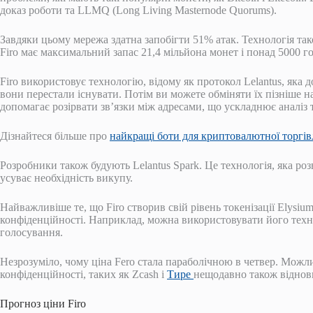
доказ роботи та LLMQ (Long Living Masternode Quorums).
Завдяки цьому мережа здатна запобігти 51% атак. Технологія так
Firo має максимальний запас 21,4 мільйона монет і понад 5000 г
Firo використовує технологію, відому як протокол Lelantus, яка
вони перестали існувати. Потім ви можете обміняти їх пізніше на
допомагає розірвати зв’язки між адресами, що ускладнює аналіз 
Дізнайтеся більше про
найкращі боти для криптовалютної торгів
Розробники також будують Lelantus Spark. Це технологія, яка ро
усуває необхідність викупу.
Найважливіше те, що Firo створив свій рівень токенізації Elysi
конфіденційності. Наприклад, можна використовувати його техн
голосування.
Незрозуміло, чому ціна Fero стала параболічною в четвер. Можл
конфіденційності, таких як Zcash і
Тире
нещодавно також віднов
Прогноз ціни Firo