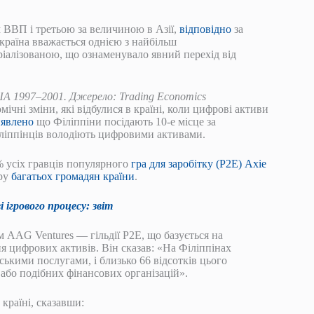
 ВВП і третьою за величиною в Азії,
відповідно
за
країна вважається однією з найбільш
тріалізованою, що ознаменувало явний перехід від
ША 1997–2001. Джерело: Trading Economics
чні зміни, які відбулися в країні, коли цифрові активи
явлено
що Філіппіни посідають 10-е місце за
ліппінців володіють цифровими активами.
0% усіх гравців популярного
гра для заробітку (P2E) Axie
гру
багатьох громадян країни
.
 ігрового процесу: звіт
м AAG Ventures — гільдії P2E, що базується на
 цифрових активів. Він сказав: «На Філіппінах
ськими послугами, і близько 66 відсотків цього
або подібних фінансових організацій».
країні, сказавши: