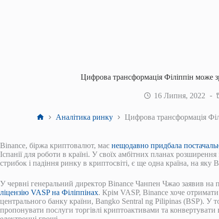
Цифрова трансформація Філіппін може з
16 Липня, 2022
Головна
Аналітика ринку
Цифрова трансформація Філ
Binance, біржа криптовалют, має
нещодавно придбала постачальн
Іспанії для роботи в країні. У своїх амбітних планах розширенн
стрибок і падіння ринку в криптосвіті, є ще одна країна, на яку
У червні генеральний директор Binance Чанпен Чжао заявив на п
ліцензію VASP на Філіппінах
. Крім VASP, Binance хоче отримати
центрального банку країни, Bangko Sentral ng Pilipinas (BSP). У 
пропонувати послуги торгівлі криптоактивами та конвертувати ц
електронні гроші.