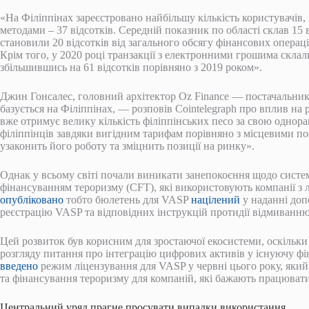
«На Філіппінах зареєстровано найбільшу кількість користувачі
методами – 37 відсотків. Середній показник по області склав 15 
становили 20 відсотків від загального обсягу фінансових операцій
Крім того, у 2020 році транзакції з електронними грошима скла
збільшившись на 61 відсотків порівняно з 2019 роком».
Джин Гонсалес, головний архітектор Oz Finance — постачальник
базується на Філіппінах, — розповів Cointelegraph про вплив на 
вже отримує велику кількість філіппінських песо за свою однор
філіппінців завдяки вигідним тарифам порівняно з місцевими п
узаконить його роботу та зміцнить позиції на ринку».
Однак у всьому світі почали виникати занепокоєння щодо систе
фінансуванням тероризму (CFT), які використовують компанії з 
опубліковано
тобто бюлетень для VASP
націлений
у наданні доп
реєстрацію VASP та відповідних інструкцій протидії відмиванн
Цей розвиток був корисним для зростаючої екосистеми, оскільки
розгляду питання про інтеграцію цифрових активів у існуючу фі
введено
режим ліцензування для VASP у червні цього року, який
та фінансування тероризму для компаній, які бажають працювати 
Центральний уряд прагне просувати випадки використання