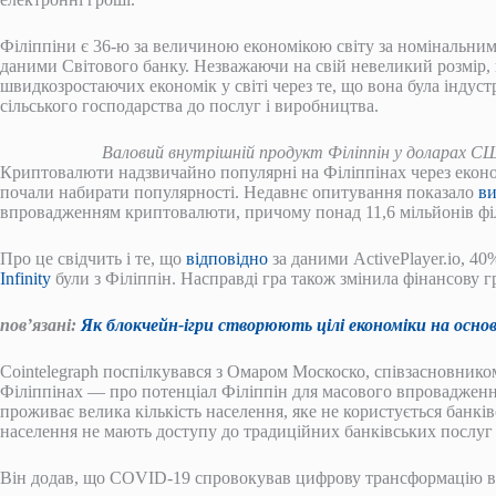
Філіппіни є 36-ю за величиною економікою світу за номінальним
даними Світового банку. Незважаючи на свій невеликий розмір, 
швидкозростаючих економік у світі через те, що вона була індус
сільського господарства до послуг і виробництва.
Валовий внутрішній продукт Філіппін у доларах С
Криптовалюти надзвичайно популярні на Філіппінах через економі
почали набирати популярності. Недавнє опитування показало
ви
впровадженням криптовалюти, причому понад 11,6 мільйонів фі
Про це свідчить і те, що
відповідно
за даними ActivePlayer.io, 4
Infinity
були з Філіппін. Насправді гра також змінила фінансову 
пов’язані:
Як блокчейн-ігри створюють цілі економіки на основі
Cointelegraph поспілкувався з Омаром Москоско, співзасновнико
Філіппінах — про потенціал Філіппін для масового впровадження
проживає велика кількість населення, яке не користується банків
населення не мають доступу до традиційних банківських послуг 
Він додав, що COVID-19 спровокував цифрову трансформацію в 