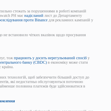
кі пильно стежать за порушеннями в роботі компаній
rawatch PH має
надісланий
лист до Департаменту
розслідування проти Binance
для рекламних кампаній у
о не встановило чітких вказівок щодо просування
луг, тож
працюють у досить нерегульований спосіб
у
центрального банку (CBDC)
в економіку може стати
 країна.
них технологій, щоб забезпечити більший доступ до
ентів, які недостатньо обслуговуються поточною
найменше половина платежів буде здійснюватися в
новлення