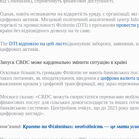
від UnionBank), сприятимуть фінансовій доступності.
Однак, навіть незважаючи на відкритість уряду, є організації, я
цифрових активів. Місцевий політичний аналітичний центр Inf
торгівлі та промисловості Філіппін (DTI) з проханням
провести 
країні без відповідного дозволу на те саме.
The
DTI відповіло на цей лист
відкинувши заборону, заявивши, щ
цифрових активів.
Запуск CBDC може кардинально змінити ситуацію в країні
Оскільки більшість громадян Філіппін не мають банківських пос
таких питаннях, як оподаткування, введення a
цифрова валюта 
важливим кроком у цифровій трансформації, яку зараз переживає
Москосо сказав: «CBDC можуть скористатися перевагами мобіль
фінансових послуг для сільських домогосподарств та інших сегм
банківською системою. Центробанк очікує, що до 2023 року що
цифровому вигляді».
пов’язані:
Крипто на Філіппінах: необхідність — це мати уси