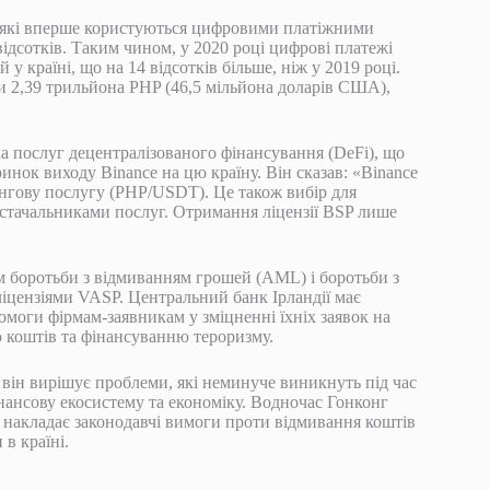
в, які вперше користуються цифровими платіжними
відсотків. Таким чином, у 2020 році цифрові платежі
 у країні, що на 14 відсотків більше, ніж у 2019 році.
ли 2,39 трильйона PHP (46,5 мільйона доларів США),
а послуг децентралізованого фінансування (DeFi), що
ринок виходу Binance на цю країну. Він сказав: «Binance
ангову послугу (PHP/USDT). Це також вибір для
остачальниками послуг. Отримання ліцензії BSP лише
м боротьби з відмиванням грошей (AML) і боротьби з
ліцензіями VASP. Центральний банк Ірландії має
омоги фірмам-заявникам у зміцненні їхніх заявок на
ю коштів та фінансуванню тероризму.
 він вирішує проблеми, які неминуче виникнуть під час
нансову екосистему та економіку. Водночас Гонконг
 накладає законодавчі вимоги проти відмивання коштів
в країні.