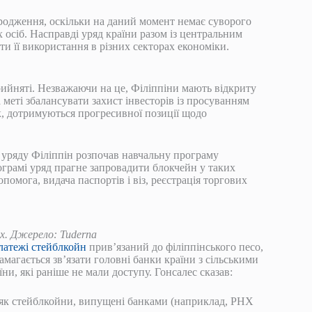
ародження, оскільки на даний момент немає суворого
 осіб. Насправді уряд країни разом із центральним
ти її використання в різних секторах економіки.
ийняті. Незважаючи на це, Філіппіни мають відкриту
 меті збалансувати захист інвесторів із просуванням
к, дотримуються прогресивної позиції щодо
й уряду Філіппін розпочав навчальну програму
ограмі уряд прагне запровадити блокчейн у таких
помога, видача паспортів і віз, реєстрація торгових
ах. Джерело: Tuderna
латежі стейблкойн
прив’язаний до філіппінського песо,
амагається зв’язати головні банки країни з сільськими
и, які раніше не мали доступу. Гонсалес сказав:
м, як стейблкойни, випущені банками (наприклад, PHX