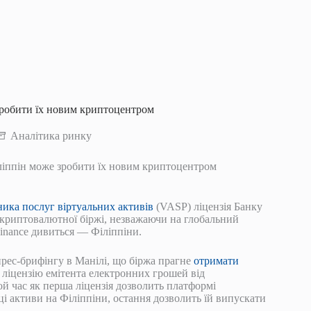
робити їх новим криптоцентром
Аналітика ринку
іппін може зробити їх новим криптоцентром
ика послуг віртуальних активів
(VASP) ліцензія Банку
я криптовалютної біржі, незважаючи на глобальний
 Binance дивиться — Філіппіни.
рес-брифінгу в Манілі, що біржа прагне
отримати
 ліцензію емітента електронних грошей від
той час як перша ліцензія дозволить платформі
і активи на Філіппіни, остання дозволить їй випускати