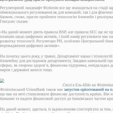
Регуляторний ландшафт Філіппін все ще знаходиться на стадії з
обмежувального регулювання як для компаній, так і для фізичних
банком, схоже, прагне прийняти технологію блокчейн і реалізува
Гонсалес сказав:
«На даний момент діють правила BSP, але правила SEC ще не пр
позицію щодо цифрових активів, і їхній намір регулювати має на
розвитку технології. Регулятори PH, особливо Центральний бан
впровадження цифрових активів».
На початку цього року, у травні, Департамент науки і технологі
блокчейну для дослідників департаменту. Завдяки навчальній пр
сферах, як охорона здоров’я, фінансова підтримка, невідкладна до
марок і державні записи тощо.
Скелі в Ель-Нідо на Філіппін
Філіппінський UnionBank також має
запустив орієнтований на п
що має на меті стимулювати фінансову доступність країни. Він н
банками та надати фінансовий доступ до банківських частин країн
На даний момент, здається, із задоволенням спостерігати за ти