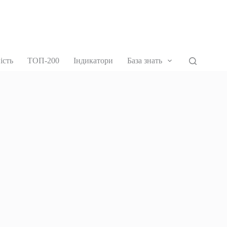
ість
ТОП-200
Індикатори
База знать