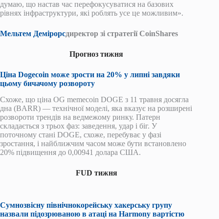
думаю, що настав час перефокусуватися на базових
рівнях інфраструктури, які роблять усе це можливим».
Мельтем Демірорс
директор зі стратегії CoinShares
Прогноз тижня
Ціна Dogecoin може зрости на 20% у липні завдяки
цьому бичачому розвороту
Схоже, що ціна OG memecoin DOGE з 11 травня досягла
дна (BARR) — технічної моделі, яка вказує на розширені
розвороти трендів на ведмежому ринку. Патерн
складається з трьох фаз: заведення, удар і біг. У
поточному стані DOGE, схоже, перебуває у фазі
зростання, і найближчим часом може бути встановлено
20% підвищення до 0,00941 долара США.
FUD тижня
Сумнозвісну північнокорейську хакерську групу
назвали підозрюваною в атаці на Harmony вартістю