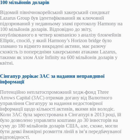
100 мільйонів доларів
Відомий північнокорейський хакерський синдикат
Lazarus Group був ідентифікований як ключовий
підозрюваний у недавньому зламі протоколу Harmony на
100 мільйонів доларів. Відповідно до звіту,
опублікованого в четвер компанією з аналізу блокчейнів
Elliptic, спосіб, у який Harmony’s Horizon bridge було
зламано та відмито викрадені активи, має разючу
схожість із попередніми хакерськими атаками Lazarus,
такими як злом Axie Infinity на 600 мільйонів доларів у
квітні.
Сінгапур дорікає 3AC за надання неправдивої
інформації
Потенційно неплатоспроможний хедж-фонд Three
Arrows Capital (3AC) отримав догану від Валютного
управління Сінгапуру за надання недостовірної
інформації щодо кількості активів, якими він володіє.
Коли 3AC була зареєстрована в Сінгапурі в 2013 році, їй
було дозволено управляти коштами до 30 інвесторів на
суму до 180 мільйонів доларів США, але, схоже, могли
бути деякі ймовірні розмиття ліній в ім’я передбачуваної
відповідності.