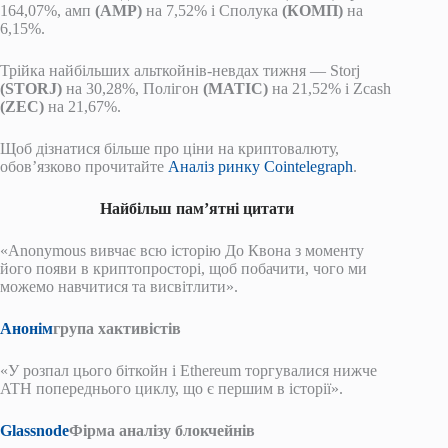
164,07%, амп
(AMP)
на 7,52% і Сполука
(КОМП
)
на
6,15%.
Трійка найбільших альткойнів-невдах тижня — Storj
(STORJ
)
на 30,28%, Полігон
(MATIC)
на 21,52% і Zcash
(ZEC)
на 21,67%.
Щоб дізнатися більше про ціни на криптовалюту,
обов’язково прочитайте
Аналіз ринку Cointelegraph
.
Найбільш пам’ятні цитати
«Anonymous вивчає всю історію До Квона з моменту
його появи в криптопросторі, щоб побачити, чого ми
можемо навчитися та висвітлити».
Анонім
група хактивістів
«У розпал цього біткойн і Ethereum торгувалися нижче
ATH попереднього циклу, що є першим в історії».
Glassnode
Фірма аналізу блокчейнів