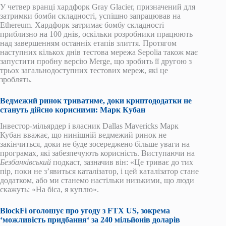
У четвер вранці хардфорк Gray Glacier, призначений для
затримки бомби складності, успішно запрацював на
Ethereum. Хардфорк затримає бомбу складності
приблизно на 100 днів, оскільки розробники працюють
над завершенням останніх етапів злиття. Протягом
наступних кількох днів тестова мережа Sepolia також має
запустити пробну версію Merge, що зробить її другою з
трьох загальнодоступних тестових мереж, які це
зроблять.
Ведмежий ринок триватиме, доки криптододатки не
стануть дійсно корисними: Марк Кубан
Інвестор-мільярдер і власник Dallas Mavericks Марк
Кубан вважає, що нинішній ведмежий ринок не
закінчиться, доки не буде зосереджено більше уваги на
програмах, які забезпечують корисність. Виступаючи на
Безбанківський
подкаст, зазначив він: «Це триває до тих
пір, поки не з’явиться каталізатор, і цей каталізатор стане
додатком, або ми станемо настільки низькими, що люди
скажуть: «На біса, я куплю».
BlockFi оголошує про угоду з FTX US, зокрема
‘
можливість придбання
‘
за 240 мільйонів доларів