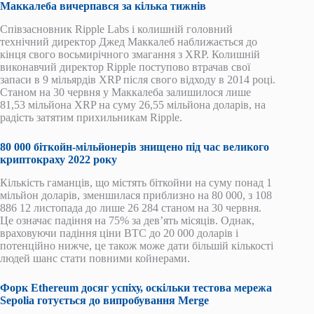
Маккалеба вичерпався за кілька тижнів
Співзасновник Ripple Labs і колишній головний
технічний директор Джед Маккалеб наближається до
кінця свого восьмирічного змагання з XRP. Колишній
виконавчий директор Ripple поступово втрачав свої
запаси в 9 мільярдів XRP після свого відходу в 2014 році.
Станом на 30 червня у Маккалеба залишилося лише
81,53 мільйона XRP на суму 26,55 мільйона доларів, на
радість затятим прихильникам Ripple.
80 000 біткойн-мільйонерів знищено під час великого
криптокраху 2022 року
Кількість гаманців, що містять біткойни на суму понад 1
мільйон доларів, зменшилася приблизно на 80 000, з 108
886 12 листопада до лише 26 284 станом на 30 червня.
Це означає падіння на 75% за дев’ять місяців. Однак,
враховуючи падіння ціни BTC до 20 000 доларів і
потенційно нижче, це також може дати більшій кількості
людей шанс стати повними койнерами.
Форк Ethereum досяг успіху, оскільки тестова мережа
Sepolia готується до випробування Merge