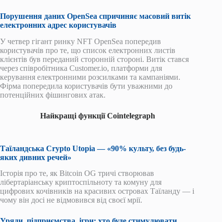
Порушення даних OpenSea спричиняє масовий витік
електронних адрес користувачів
У четвер гігант ринку NFT OpenSea попередив
користувачів про те, що список електронних листів
клієнтів був переданий сторонній стороні. Витік стався
через співробітника Customer.io, платформи для
керування електронними розсилками та кампаніями.
Фірма попередила користувачів бути уважними до
потенційних фішингових атак.
Найкращі функції Cointelegraph
Таїландська Crypto Utopia — «90% культу, без будь-
яких дивних речей»
Історія про те, як Bitcoin OG тричі створював
лібертаріанську криптоспільноту та комуну для
цифрових кочівників на красивих островах Таїланду — і
чому він досі не відмовився від своєї мрії.
Уряди, підприємства, ігри: хто буде стимулювати