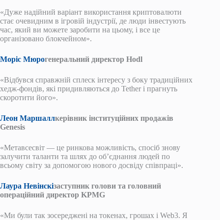
«Дуже надійний варіант використання криптовалюти
стає очевидним в ігровій індустрії, де люди інвестують
час, який ви можете заробити на цьому, і все це
організовано блокчейном».
Моріс Мюро
генеральний директор Hodl
«Відбувся справжній сплеск інтересу з боку традиційних
хедж-фондів, які придивляються до Tether і прагнуть
скоротити його».
Леон Маршалл
керівник інституційних продажів
Genesis
«Метавсесвіт — це ринкова можливість, спосіб знову
залучити таланти та шлях до об’єднання людей по
всьому світу за допомогою нового досвіду співпраці».
Лаура Невінскі
заступник голови та головний
операційний директор KPMG
«Ми були так зосереджені на токенах, грошах і Web3. Я