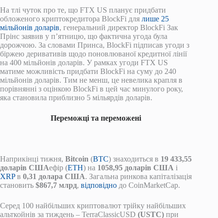
На тлі чуток про те, що FTX US планує придбати
обложеного криптокредитора BlockFi для
лише 25
мільйонів доларів
, генеральний директор BlockFi Зак
Прінс заявив у п’ятницю, що фактична угода була
дорожчою. За словами Принса, BlockFi підписав угоди з
біржею деривативів щодо поновлюваної кредитної лінії
на 400 мільйонів доларів. У рамках угоди FTX US
матиме можливість придбати BlockFi на суму до 240
мільйонів доларів. Тим не менш, це невелика крапля в
порівнянні з оцінкою BlockFi в цей час минулого року,
яка становила приблизно 5 мільярдів доларів.
Переможці та переможені
Наприкінці тижня,
Bitcoin
(
BTC
) знаходиться в
19 433,55
доларів США
ефір (
ETH
) на
1058,95 доларів США
і
XRP
в
0,31 долара США
. Загальна ринкова капіталізація
становить
$867,7 млрд
,
відповідно
до CoinMarketCap.
Серед 100 найбільших криптовалют трійку найбільших
альткойнів за тиждень – TerraClassicUSD
(USTC)
при