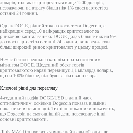
доларів, тоді як ефір торгується вище 1200 доларів,
незважаючи на втрату більш ніж 1% своєї вартості за
останні 24 години.
Однак DOGE, рідний токен екосистеми Dogecoin, є
найкращим серед 10 найкращих криптовалют за
ринковою капіталізацією. DOGE додав більше ніж на 9%
до своєї вартості за останні 24 години, випереджаючи
більш широкий ринок криптовалют у цьому процесі.
Немає безпосереднього каталізатора за поточним
мітингом DOGE. Щоденний обсяг торгів
криптовалютою наразі перевищує 1,1 мільярда доларів,
що на 100% більше, ніж було зафіксовано вчора.
Ключові рівні для перегляду
4-годинний графік DOGE/USD в даний час є
оптимістичним, оскільки Dogecoin показав відмінні
показники в останні дні. Технічні показники показують,
що Dogecoin на сьогоднішній день перевершує інші
основні криптовалюти.
Лінія MACD знаходиться вище нейтральної зони, що