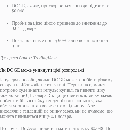
DOGE, схоже, прискорюється вниз до підтримки
$0,048.
Пробив за цією ціною призведе до зниження до
0,041 долара.
Це становитиме понад 60% збитків від поточної
ціни.
Джерело даних: TradingView
Як DOGE може уникнути цієї розпродажі
Існує два способи, якими DOGE може запобігти різкому
спаду в найближчій перспективі. Перш за все, монеті
потрібно буде знайти імпульс купівлі та підняти ціну
значно вище 0,1 долара. Якщо це станеться, ми зможемо
побачити більш стійку тенденцію до зростання, яка
обмежує зниження з величезним відривом. Але
виходячи з тенденцій на ринку зараз, ми не думаємо, що
монета підніметься вище 0,1 долара.
По-друге, Dogecoin повинен мати підтримку $0,048. Це