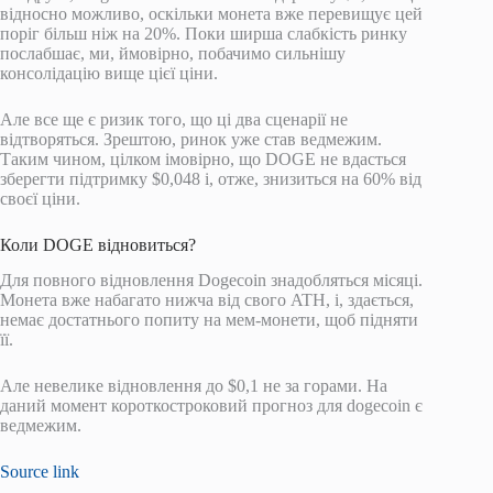
відносно можливо, оскільки монета вже перевищує цей
поріг більш ніж на 20%. Поки ширша слабкість ринку
послабшає, ми, ймовірно, побачимо сильнішу
консолідацію вище цієї ціни.
Але все ще є ризик того, що ці два сценарії не
відтворяться. Зрештою, ринок уже став ведмежим.
Таким чином, цілком імовірно, що DOGE не вдасться
зберегти підтримку $0,048 і, отже, знизиться на 60% від
своєї ціни.
Коли DOGE відновиться?
Для повного відновлення Dogecoin знадобляться місяці.
Монета вже набагато нижча від свого ATH, і, здається,
немає достатнього попиту на мем-монети, щоб підняти
її.
Але невелике відновлення до $0,1 не за горами. На
даний момент короткостроковий прогноз для dogecoin є
ведмежим.
Source link