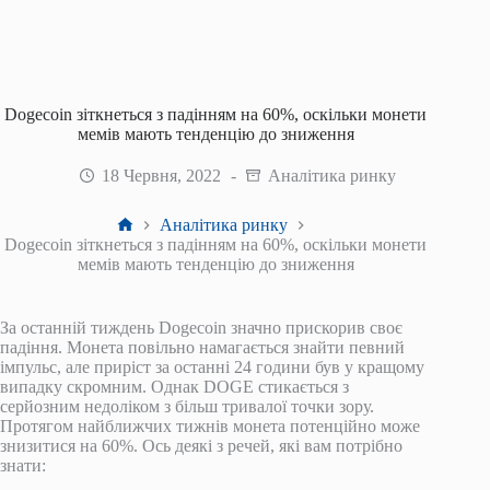
Dogecoin зіткнеться з падінням на 60%, оскільки монети
мемів мають тенденцію до зниження
18 Червня, 2022
Аналітика ринку
Головна
Аналітика ринку
Dogecoin зіткнеться з падінням на 60%, оскільки монети
мемів мають тенденцію до зниження
За останній тиждень Dogecoin значно прискорив своє
падіння. Монета повільно намагається знайти певний
імпульс, але приріст за останні 24 години був у кращому
випадку скромним. Однак DOGE стикається з
серйозним недоліком з більш тривалої точки зору.
Протягом найближчих тижнів монета потенційно може
знизитися на 60%. Ось деякі з речей, які вам потрібно
знати: