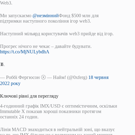
Web3.
Ми запускаємо
@незмінний
Фонд $500 млн для
підтримки наступного покоління ігор web3.
Наступний мільярд користувачів web3 прийде від ігор.
Прогрес нічого не чекає – давайте будувати.
https://t.co/MjNULybdhA
🧵
— Роббі Фергюсон ⓧ — Найм! (@0xferg)
18 червня
2022 року
Ключові рівні для перегляду
4-годинний графік IMX/USD є оптимістичним, оскільки
Immutable X показав хороші показники протягом
останніх 24 годин.
Лінія MACD знаходиться в нейтральній зоні, що вказує
на те, що IMX більше не є ведмежим на даний момент.