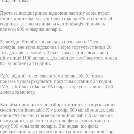
тиждень тому.
Проте за вихідні ринок відновив частину своїх втрат.
Ринок криптовалют зріс більш ніж на 8% за останні 24
години, а загальна ринкова капіталізація становить
близько 900 мільярдів доларів.
За вихідні біткойн знизився до позначки в 17 тис.
доларів, але зараз відскочив і зараз торгується вище 20
тис. доларів за монету. Тим часом ефір зберігає свою
ціну вище 1100 доларів, додавши до своєї вартості понад
9% за останні 24 години.
IMX, рідний токен екосистеми Immutable X, також
показав чудові результати протягом останніх 24 годин.
IMX зріс більш ніж на 9% і наразі торгується вище 0,80
долара за монету.
Каталізатором цього постійного мітингу є запуск фонду
екосистеми Immutable X у розмірі 500 мільйонів доларів.
Роббі Фергюсон, співзасновник Immutable X, оголосив
на вихідних, що вони запустили фонд екосистеми на
суму 500 мільйонів доларів. Він додав, що фонд
призначений для підтримки наступного покоління ігор