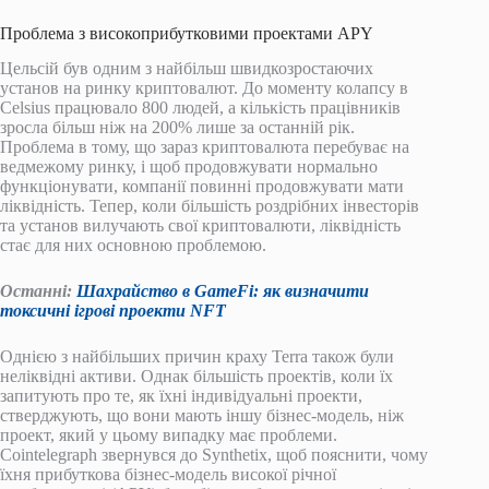
Проблема з високоприбутковими проектами APY
Цельсій був одним з найбільш швидкозростаючих
установ на ринку криптовалют. До моменту колапсу в
Celsius працювало 800 людей, а кількість працівників
зросла більш ніж на 200% лише за останній рік.
Проблема в тому, що зараз криптовалюта перебуває на
ведмежому ринку, і щоб продовжувати нормально
функціонувати, компанії повинні продовжувати мати
ліквідність. Тепер, коли більшість роздрібних інвесторів
та установ вилучають свої криптовалюти, ліквідність
стає для них основною проблемою.
Останні:
Шахрайство в GameFi: як визначити
токсичні ігрові проекти NFT
Однією з найбільших причин краху Terra також були
неліквідні активи. Однак більшість проектів, коли їх
запитують про те, як їхні індивідуальні проекти,
стверджують, що вони мають іншу бізнес-модель, ніж
проект, який у цьому випадку має проблеми.
Cointelegraph звернувся до Synthetix, щоб пояснити, чому
їхня прибуткова бізнес-модель високої річної