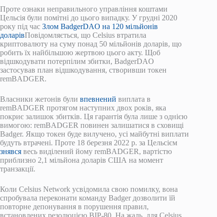
Проте ознаки неправильного управління коштами
Цельсія були помітні до цього випадку. У грудні 2020
року під час
Злом BadgerDAO на 120 мільйонів
доларів
Повідомляється, що Celsius втратила
криптовалюту на суму понад 50 мільйонів доларів, що
робить їх найбільшою жертвою цього акту. Щоб
відшкодувати потерпілим збитки, BadgerDAO
застосував план відшкодування, створивши токен
remBADGER.
Власники жетонів були
впевнений
виплата в
remBADGER протягом наступних двох років, яка
покриє залишок збитків. Ця гарантія була лише з однією
вимогою: remBADGER повинен залишатися в сховищі
Badger. Якщо токен буде вилучено, усі майбутні виплати
будуть втрачені. Проте 18 березня 2022 р. за Цельсієм
знявся
весь виділений йому remBADGER, вартістю
приблизно 2,1 мільйона доларів США на момент
транзакції.
Коли Celsius Network усвідомила свою помилку, вона
спробувала переконати команду Badger дозволити їй
повторне депонування в порушення правил,
встановлених резолюцією BIP-80. На жаль, для Celsius,