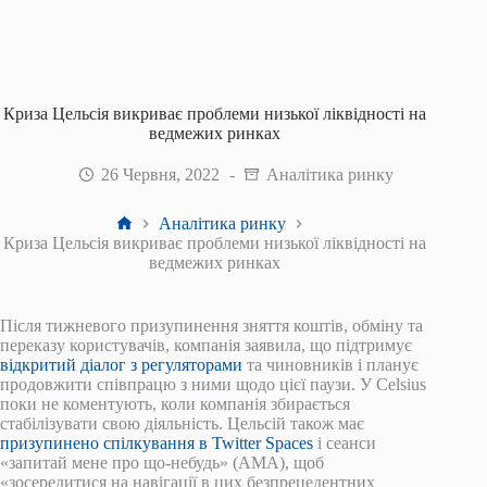
Криза Цельсія викриває проблеми низької ліквідності на
ведмежих ринках
26 Червня, 2022
Аналітика ринку
Головна
Аналітика ринку
Криза Цельсія викриває проблеми низької ліквідності на
ведмежих ринках
Після тижневого призупинення зняття коштів, обміну та
переказу користувачів, компанія заявила, що підтримує
відкритий діалог з регуляторами
та чиновників і планує
продовжити співпрацю з ними щодо цієї паузи. У Celsius
поки не коментують, коли компанія збирається
стабілізувати свою діяльність. Цельсій також має
призупинено спілкування в Twitter Spaces
і сеанси
«запитай мене про що-небудь» (AMA), щоб
«зосередитися на навігації в цих безпрецедентних