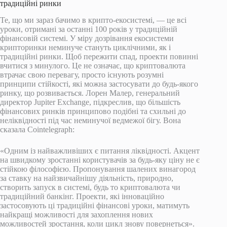
традиційні ринки
Те, що ми зараз бачимо в крипто-екосистемі, — це всі
уроки, отримані за останні 100 років у традиційній
фінансовій системі. У міру дозрівання екосистеми
крипторинки неминуче стануть циклічними, як і
традиційні ринки. Щоб пережити спад, проекти повинні
вчитися з минулого. Це не означає, що криптовалюта
втрачає свою перевагу, просто існують розумні
принципи стійкості, які можна застосувати до будь-якого
ринку, що розвивається. Лорен Малер, генеральний
директор Jupiter Exchange, підкреслив, що більшість
фінансових ринків принципово подібні та схильні до
неліквідності під час неминучої ведмежої бігу. Вона
сказала Cointelegraph:
«Одним із найважливіших є питання ліквідності. Акцент
на швидкому зростанні користувачів за будь-яку ціну не є
стійкою філософією. Пропонування шалених винагород
за ставку на найзвичайнішу діяльність, природно,
створить запуск в системі, будь то криптовалюта чи
традиційний банкінг. Проекти, які інноваційно
застосовують ці традиційні фінансові уроки, матимуть
найкращі можливості для захоплення нових
можливостей зростання, коли цикл знову повернеться».