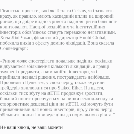
Гігантські проекти, такі як Terra та Celsius, які зазнають
краху, як правило, мають каскадний вплив на широкий
ринок, що добре видно з різкого падіння цін на більшість
криптовалют. Настрої роздрібних та інституційних
інвесторів обов’язково стануть переважно негативними.
Хоча Лілі Чжан, фінансовий директор Huobi Global,
побачила вихід з ефекту доміно ліквідації. Вона сказала
Cointelegraph:
«Ринок може спостерігати подальше падіння, оскільки
відбувається збільшення кількості ліквідацій, а гравці
змушені продавати, а компанії та інвестори, які
прийняли невдалі рішення, постраждають найбільше.
Проблеми з Цельсієм, у свою чергу, також змусили
трейдерів хвилюватися про Staked Ether. На щастя,
оскільки тиск збуту на stETH продовжує зростати,
більший попит просочується на ринки секонд-хенду та
створюватиме дешевші ціни на stETH, які можуть бути
привабливими для нових інвесторів, що, у свою чергу,
збільшить попит і приведе ціни до нормального рівня. ”
Не ваші ключі, не ваші монети