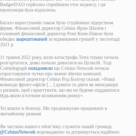
BadgerDAO серйозно сприйняли етос кодексу, і ця
пропозиція була відхилена.
Багато користувачів також були стурбовані лідерством
фірми. Фінансовий директор Celsius Ярон Шалем і
головний фінансовий директор Роні Коен-Павон були
обидва
заарештований
за відмивання грошей у листопаді
2021 р
11 травня 2022 року, коли катастрофа Terra тільки почала
розгортатися, деякі почали дивитися на Цельсій. Тоді
Cointelegraph
повідомили
що Celsius Network почала
спростовувати чутки про значні збитки компанії.
Фінансовий директор Celsius Род Болгер сказав: «Наші
команди фронт-офісів […] думати та діяти як менеджери
з ризиків, щоб гарантувати, що ми не будемо піддаватися
будь-яким істотним коливанням ринку».
Усі кошти в безпеці. Ми продовжуємо працювати в
звичайному режимі
Як частина нашого обов’язку служити нашій громаді,
@CelsiusNetwork
впроваджено та дотримується надійних