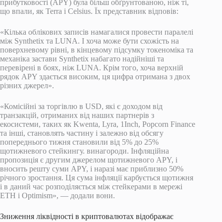
прибутковості (APY) була більш обґрунтованою, ніж ті,
що впали, як Terra і Celsius. Їх представник відповів:
«Кілька облікових записів намагалися провести паралелі
між Synthetix та LUNA. І хоча може бути схожість на
поверхневому рівні, в кінцевому підсумку токеноміка та
механіка застави Synthetix набагато надійніші та
перевірені в боях, ніж LUNA. Крім того, хоча верхній
рядок APY здається високим, ця цифра отримана з двох
різних джерел».
«Комісійні за торгівлю в USD, які є доходом від
транзакцій, отриманих від наших партнерів з
екосистеми, таких як Kwenta, Lyra, 1Inch, Popcorn Finance
та інші, становлять частину і залежно від обсягу
попереднього тижня становили від 5% до 25%
щотижневого стейкингу. винагороди. Інфляційна
пропозиція є другим джерелом щотижневого APY, і
вносить решту суми APY, і наразі має приблизно 50%
річного зростання. Ця сума інфляції карбується щотижня
і в даний час розподіляється між стейкерами в мережі
ETH і Optimism», — додали вони.
Зниження ліквідності в криптовалютах відображає