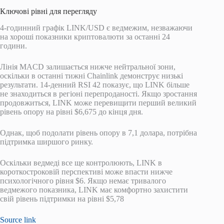
Ключові рівні для перегляду
4-годинний графік LINK/USD є ведмежим, незважаючи
на хороші показники криптовалюти за останні 24
години.
Лінія MACD залишається нижче нейтральної зони,
оскільки в останні тижні Chainlink демонструє низькі
результати. 14-денний RSI 42 показує, що LINK більше
не знаходиться в регіоні перепроданості. Якщо зростання
продовжиться, LINK може перевищити перший великий
рівень опору на рівні $6,675 до кінця дня.
Однак, щоб подолати рівень опору в 7,1 долара, потрібна
підтримка ширшого ринку.
Оскільки ведмеді все ще контролюють, LINK в
короткостроковій перспективі може впасти нижче
психологічного рівня $6. Якщо немає тривалого
ведмежого показника, LINK має комфортно захистити
свій рівень підтримки на рівні $5,78
Source link