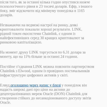
після того, як за останні кілька годин опустився нижче
психологічного рівня в 23 тисячі доларів. Ефір, з іншого
боку, зміг відскочити від мінімуму понеділка в 1165
доларів.
Незважаючи на ведмежі настрої на ринку, деякі
криптовалюти показали хороші результати. LINK,
рідний токен екосистеми Chainlink, є одним із
найефективніших серед 30 кращих криптовалют за
ринковою капіталізацією.
На момент друку LINK торгується по 6,31 долара за
монету, що на 11% більше за останні 24 години.
Постійне з’єднання LINK можна пояснити партнерством
Chainlink з Elwood, одним із провідних постачальників
інфраструктури цифрових активів у світі.
Елвуд
оголошено через допис у блозі
у понеділок він
надасть широкі дані про ціни на активи до
децентралізованих мереж Oracle (DON) Chainlink для
створення стійких до несанкціонованого доступу звітів
Oracle.