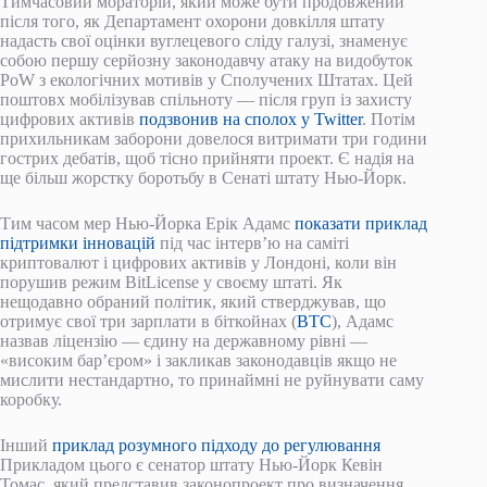
Тимчасовий мораторій, який може бути продовжений
після того, як Департамент охорони довкілля штату
надасть свої оцінки вуглецевого сліду галузі, знаменує
собою першу серйозну законодавчу атаку на видобуток
PoW з екологічних мотивів у Сполучених Штатах. Цей
поштовх мобілізував спільноту — після груп із захисту
цифрових активів
подзвонив на сполох у Twitter
. Потім
прихильникам заборони довелося витримати три години
гострих дебатів, щоб тісно прийняти проект. Є надія на
ще більш жорстку боротьбу в Сенаті штату Нью-Йорк.
Тим часом мер Нью-Йорка Ерік Адамс
показати приклад
підтримки інновацій
під час інтерв’ю на саміті
криптовалют і цифрових активів у Лондоні, коли він
порушив режим BitLicense у своєму штаті. Як
нещодавно обраний політик, який стверджував, що
отримує свої три зарплати в біткойнах (
BTC
), Адамс
назвав ліцензію — єдину на державному рівні —
«високим бар’єром» і закликав законодавців якщо не
мислити нестандартно, то принаймні не руйнувати саму
коробку.
Інший
приклад розумного підходу до регулювання
Прикладом цього є сенатор штату Нью-Йорк Кевін
Томас, який представив законопроект про визначення,