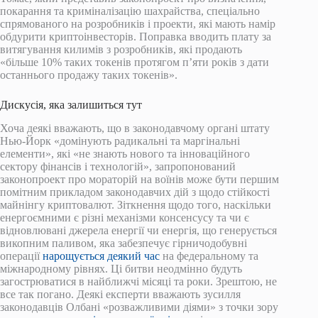
покарання та криміналізацію шахрайства, спеціально
спрямованого на розробників і проекти, які мають намір
обдурити криптоінвесторів. Поправка вводить плату за
витягування килимів з розробників, які продають
«більше 10% таких токенів протягом п’яти років з дати
останнього продажу таких токенів».
Дискусія, яка залишиться тут
Хоча деякі вважають, що в законодавчому органі штату
Нью-Йорк «домінують радикальні та маргінальні
елементи», які «не знають нового та інноваційного
сектору фінансів і технологій», запропонований
законопроект про мораторій на воїнів може бути першим
помітним прикладом законодавчих дій з щодо стійкості
майнінгу криптовалют. Зіткнення щодо того, наскільки
енергоємними є різні механізми консенсусу та чи є
відновлювані джерела енергії чи енергія, що генерується
викопним паливом, яка забезпечує гірничодобувні
операції
нарощується деякий час
на федеральному та
міжнародному рівнях. Ці битви неодмінно будуть
загострюватися в найближчі місяці та роки. Зрештою, не
все так погано. Деякі експерти вважають зусилля
законодавців Олбані «розважливими діями» з точки зору