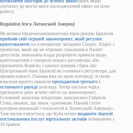
штовхаючи шахтарів до зеленої зміни
навіть якщо
спочатку це могло мати охолоджуючий ефект на їхню
роботу.
Regulation fest в Латинській Америці
Як велика південноамериканська юрисдикція, Бразилія
прийняв свій перший законопроект, який регулює
криптовалюти
на пленарному засіданні Сенату. Згідно з
проектом, який ще не отримав схвалення в Палаті
депутатів, виконавча влада розробить правила щодо
криптоактивів і створить нового регулятора, або
призначить Комісію з цінних паперів і бірж або
Центральний банк Бразилії як головного регулятора. для
промисловості. Панама вже на крок попереду зі своїм
власним крипто-законом
проходження третього і
останнього раунду
розгляду. Тепер настала черга
президента дати зелене світло на законопроект.
Головний захисник ініціативи, конгресмен Габріель
Сілва, вважає, що закон «допоможе Панамі стати
центром інновацій і технологій в Латинській Америці».
Тим часом очікується, що Куба почне
видавати ліцензії
постачальника послуг віртуальних активів
починаючи з
16 травня.