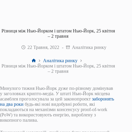
Різниця між Нью-Йорком і штатом Нью-Йорк, 25 квітня
– 2 травня
22 Травня, 2022
Аналітика ринку
Головна
Аналітика ринку
Різниця між Нью-Йорком і штатом Нью-Йорк, 25 квітня
– 2 травня
Минулого тижня Нью-Йорк дуже по-різному домінував
у заголовках крипто-медіа. У штаті Нью-Йорк місцева
асамблея проголосувала за цей законопроект
заборонять
на два роки
будь-які нові видобувні роботи, які
покладаються на механізми консенсусу proof-of-work
(PoW) та використовують енергію, вироблену з
викопного палива.