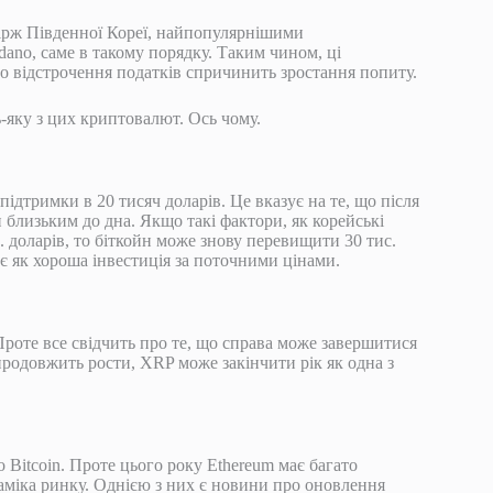
ірж Південної Кореї, найпопулярнішими
rdano, саме в такому порядку. Таким чином, ці
о відстрочення податків спричинить зростання попиту.
ь-яку з цих криптовалют. Ось чому.
ідтримки в 20 тисяч доларів. Це вказує на те, що після
 близьким до дна. Якщо такі фактори, як корейські
 доларів, то біткойн може знову перевищити 30 тис.
дає як хороша інвестиція за поточними цінами.
Проте все свідчить про те, що справа може завершитися
 продовжить рости, XRP може закінчити рік як одна з
 Bitcoin. Проте цього року Ethereum має багато
міка ринку. Однією з них є новини про оновлення