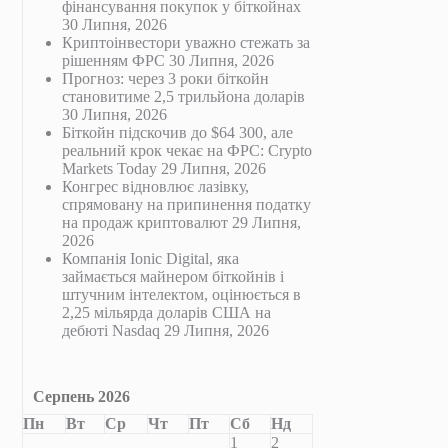
фінансування покупок у біткойнах
30 Липня, 2026
Криптоінвестори уважно стежать за
рішенням ФРС
30 Липня, 2026
Прогноз: через 3 роки біткойн
становитиме 2,5 трильйона доларів
30 Липня, 2026
Біткойн підскочив до $64 300, але
реальний крок чекає на ФРС: Crypto
Markets Today
29 Липня, 2026
Конгрес відновлює лазівку,
спрямовану на припинення податку
на продаж криптовалют
29 Липня,
2026
Компанія Ionic Digital, яка
займається майнером біткойнів і
штучним інтелектом, оцінюється в
2,25 мільярда доларів США на
дебюті Nasdaq
29 Липня, 2026
Серпень 2026
Пн
Вт
Ср
Чт
Пт
Сб
Нд
1
2