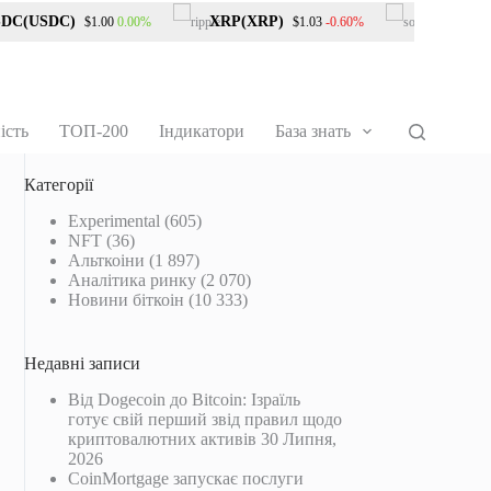
(USDC)
XRP(XRP)
Solana(SOL
0.00%
-0.60%
$1.00
$1.03
ість
ТОП-200
Індикатори
База знать
Категорії
Experimental
(605)
NFT
(36)
Альткоіни
(1 897)
Аналітика ринку
(2 070)
Новини біткоін
(10 333)
Недавні записи
Від Dogecoin до Bitcoin: Ізраїль
готує свій перший звід правил щодо
криптовалютних активів
30 Липня,
2026
CoinMortgage запускає послуги