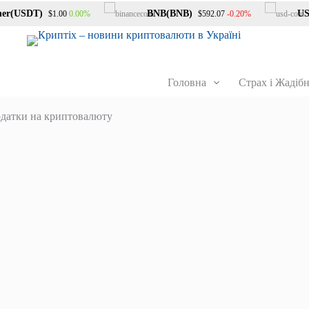
r(USDT)
BNB(BNB)
USDC
0.00%
-0.20%
$1.00
$592.07
Головна
Страх і Жадібн