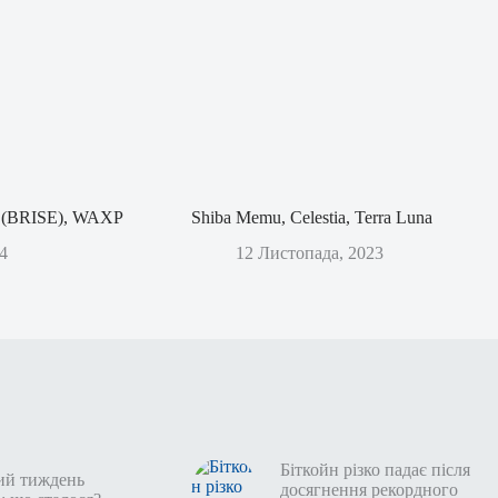
rt (BRISE), WAXP
Shiba Memu, Celestia, Terra Luna
4
12 Листопада, 2023
Біткойн різко падає після
ий тиждень
досягнення рекордного