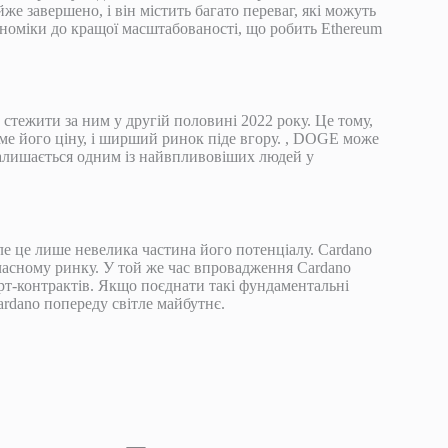
же завершено, і він містить багато переваг, які можуть
еноміки до кращої масштабованості, що робить Ethereum
стежити за ним у другій половині 2022 року. Це тому,
іме його ціну, і ширший ринок піде вгору. , DOGE може
алишається одним із найвпливовіших людей у ​​
ле це лише невелика частина його потенціалу. Cardano
асному ринку. У той же час впровадження Cardano
арт-контрактів. Якщо поєднати такі фундаментальні
rdano попереду світле майбутнє.