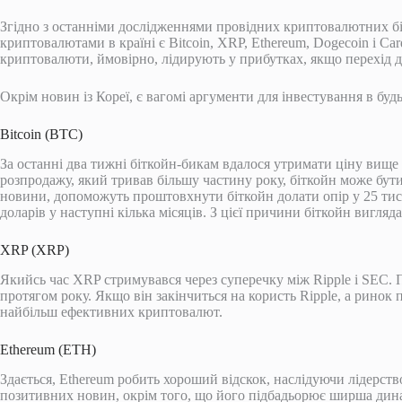
Згідно з останніми дослідженнями провідних криптовалютних б
криптовалютами в країні є Bitcoin, XRP, Ethereum, Dogecoin і Ca
криптовалюти, ймовірно, лідирують у прибутках, якщо перехід д
Окрім новин із Кореї, є вагомі аргументи для інвестування в буд
Bitcoin (BTC)
За останні два тижні біткойн-бикам вдалося утримати ціну вище п
розпродажу, який тривав більшу частину року, біткойн може бути
новини, допоможуть проштовхнути біткойн долати опір у 25 тис.
доларів у наступні кілька місяців. З цієї причини біткойн вигля
XRP (XRP)
Якийсь час XRP стримувався через суперечку між Ripple і SEC. 
протягом року. Якщо він закінчиться на користь Ripple, а ринок
найбільш ефективних криптовалют.
Ethereum (ETH)
Здається, Ethereum робить хороший відскок, наслідуючи лідерство
позитивних новин, окрім того, що його підбадьорює ширша дина