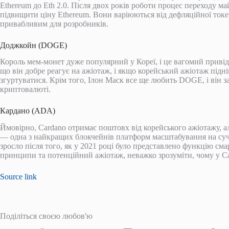
Ethereum до Eth 2.0. Після двох років роботи процес переходу май
підвищити ціну Ethereum. Вони варіюються від дефляційної ток
привабливим для розробників.
Доджкойн (DOGE)
Король мем-монет дуже популярний у Кореї, і це вагомий привід 
що він добре реагує на ажіотаж, і якщо корейський ажіотаж підн
згуртуватися. Крім того, Ілон Маск все ще любить DOGE, і він з
криптовалюті.
Кардано (ADA)
Ймовірно, Cardano отримає поштовх від корейського ажіотажу, а
— одна з найкращих блокчейнів платформ масштабування на суч
зросло після того, як у 2021 році було представлено функцію см
принципи та потенційний ажіотаж, неважко зрозуміти, чому у Ca
Source link
Поділіться своєю любов'ю