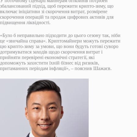
У поточному сценарії майнерам біткойнів потрібен
збалансований підхід, щоб пережити крипто-зиму, що
включає ініціативи зі скорочення витрат, розмірене
скорочення операцій та продаж цифрових активів для
підвищення ліквідності.
«Було б неправильно підходити до цього сезону так, ніби
це «звичайна справа». Криптомайнери можуть пережити
цю крипто-зиму за умови, що вони будуть готові суворо
дотримуватися заходів щодо скорочення витрат і
прийняти перевірені економічні стратегії, які
допоможуть захистити їхній бізнес від ризиків,
притаманних періодам інфляції», – пояснив Шажаєв.