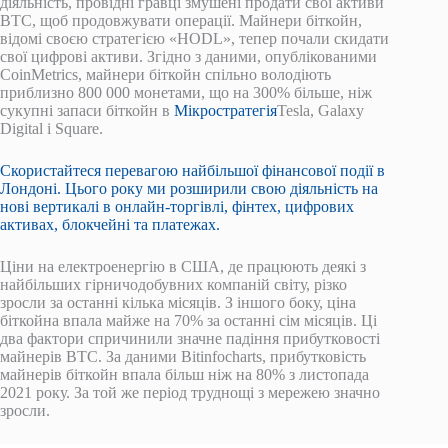
діяльність, провідні гравці змушені продати свої активи
BTC, щоб продовжувати операції. Майнери біткойн,
відомі своєю стратегією «HODL», тепер почали скидати
свої цифрові активи. Згідно з даними, опублікованими
CoinMetrics, майнери біткойн спільно володіють
приблизно 800 000 монетами, що на 300% більше, ніж
сукупні запаси біткойн в
Мікростратегія
Tesla, Galaxy
Digital і Square.
Скористайтеся перевагою найбільшої фінансової події в
Лондоні. Цього року ми розширили свою діяльність на
нові вертикалі в онлайн-торгівлі, фінтех, цифрових
активах, блокчейні та платежах.
Ціни на електроенергію в США, де працюють деякі з
найбільших гірничодобувних компаній світу, різко
зросли за останні кілька місяців. З іншого боку, ціна
біткойна впала майже на 70% за останні сім місяців. Ці
два фактори спричинили значне падіння прибутковості
майнерів BTC. За даними Bitinfocharts, прибутковість
майнерів біткойн впала більш ніж на 80% з листопада
2021 року. За той же період труднощі з мережею значно
зросли.