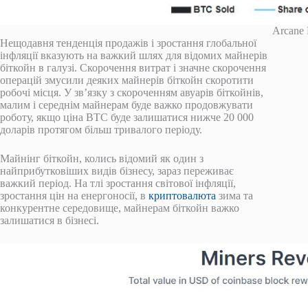
Arcane 
Нещодавня тенденція продажів і зростання глобальної
інфляції вказують на важкий шлях для відомих майнерів
біткойн в галузі. Скорочення витрат і значне скорочення
операцій змусили деяких майнерів біткойн скоротити
робочі місця. У зв’язку з скороченням авуарів біткойнів,
малим і середнім майнерам буде важко продовжувати
роботу, якщо ціна BTC буде залишатися нижче 20 000
доларів протягом більш тривалого періоду.
Майнінг біткойн, колись відомий як один з
найприбутковіших видів бізнесу, зараз переживає
важкий період. На тлі зростання світової інфляції,
зростання цін на енергоносії, в
криптовалюта
зима та
конкурентне середовище, майнерам біткойн важко
залишатися в бізнесі.