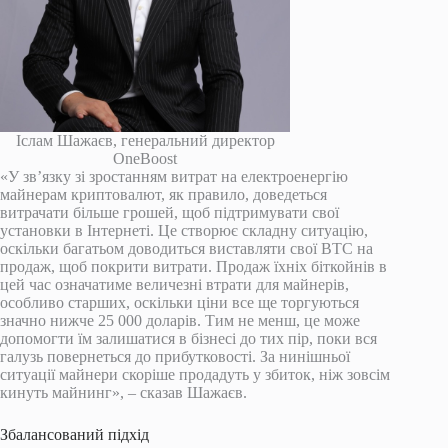
Іслам Шажаєв, генеральний директор
OneBoost
«У зв’язку зі зростанням витрат на електроенергію
майнерам криптовалют, як правило, доведеться
витрачати більше грошей, щоб підтримувати свої
установки в Інтернеті. Це створює складну ситуацію,
оскільки багатьом доводиться виставляти свої BTC на
продаж, щоб покрити витрати. Продаж їхніх біткойнів в
цей час означатиме величезні втрати для майнерів,
особливо старших, оскільки ціни все ще торгуються
значно нижче 25 000 доларів. Тим не менш, це може
допомогти їм залишатися в бізнесі до тих пір, поки вся
галузь повернеться до прибутковості. За нинішньої
ситуації майнери скоріше продадуть у збиток, ніж зовсім
кинуть майнинг», – сказав Шажаєв.
Збалансований підхід