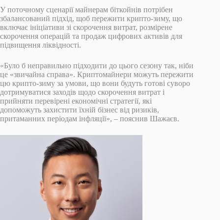
У поточному сценарії майнерам біткойнів потрібен
збалансований підхід, щоб пережити крипто-зиму, що
включає ініціативи зі скорочення витрат, розмірене
скорочення операцій та продаж цифрових активів для
підвищення ліквідності.
«Було б неправильно підходити до цього сезону так, ніби
це «звичайна справа». Криптомайнери можуть пережити
цю крипто-зиму за умови, що вони будуть готові суворо
дотримуватися заходів щодо скорочення витрат і
прийняти перевірені економічні стратегії, які
допоможуть захистити їхній бізнес від ризиків,
притаманних періодам інфляції», – пояснив Шажаєв.