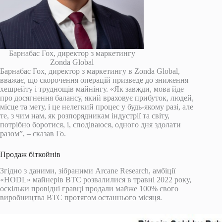
Барнабас Гох, директор з маркетингу
Zonda Global
Барнабас Гох, директор з маркетингу в Zonda Global,
вважає, що скорочення операцій призведе до зниження
хешрейту і труднощів майнінгу. «Як завжди, мова йде
про досягнення балансу, який враховує прибуток, людей,
місце та мету, і це нелегкий процес у будь-якому разі, але
те, з чим нам, як розпорядникам індустрії та світу,
потрібно боротися, і, сподіваюся, одного дня здолати
разом”, – сказав Го.
Продаж біткойнів
Згідно з даними, зібраними Arcane Research, амбіції
«HODL» майнерів BTC розвалилися в травні 2022 року,
оскільки провідні гравці продали майже 100% свого
виробництва BTC протягом останнього місяця.