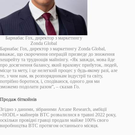
Барнабас Гох, директор з маркетингу
Zonda Global
Барнабас Гох, директор з маркетингу Zonda Global,
вважає, що скорочення операцій призведе до зниження
хешрейту та труднощів майнінгу. «Як завжди, мова йде
про досягнення балансу, який враховує прибуток, людей,
місце та мету, і це нелегкий процес у будь-якому разі, але
те, з чим нам, як розпорядникам індустрії та світу,
потрібно боротися, і, сподіваюся, одного дня ми
зможемо подолати разом”, – сказав Го.
Продаж біткойнів
Згідно з даними, зібраними Arcane Research, амбіції
«HODL» майнерів BTC розвалилися в травні 2022 року,
оскільки провідні гравці продали майже 100% свого
виробництва BTC протягом останнього місяця.