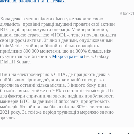
активах, блокчейні та платежах.
Blockc
Хоча деякі з менш відомих імен уже закрили свою
діяльність, провідні гравці змушені продати свої активи
BTC, щоб продовжувати операції. Майнери біткойн,
відомі своєю стратегією «HODL», тепер почали скидати
свої цифрові активи. Згідно з даними, опублікованими
CoinMetrics, майнери біткойн спільно володіють
приблизно 800 000 монетами, що на 300% більше, ніж
сукупні запаси біткойн в
Мікростратегія
Tesla, Galaxy
Digital і Square.
Ціни на електроенергію в США, де працюють деякі з
найбільших гірничодобувних компаній світу, різко
зросли за останні кілька місяців. З іншого боку, ціна
біткойна впала майже на 70% за останні сім місяців. Ці
два фактори спричинили значне падіння прибутковості
майнерів BTC. За даними Bitinfocharts, прибутковість
майнерів біткойн впала більш ніж на 80% з листопада
2021 року. За той же період труднощі з мережею значно
зросли.