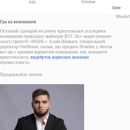
Blockc
Гра на виживання
Останній сценарій на ринку криптовалют ускладнює
виживання провідних майнерів BTC без «коригування»
своєї стратегії «HODL». Іслам Шажаєв, генеральний
директор OneBoost, сказав, що продати біткойн у збиток
все ще є кращим варіантом виживання, ніж залишити
криптовалюту.
видобуток корисних копалин
промисловість.
Продовжуйте читати