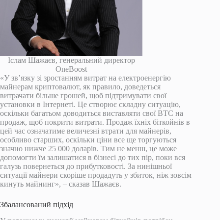
Іслам Шажаєв, генеральний директор
OneBoost
«У зв’язку зі зростанням витрат на електроенергію
майнерам криптовалют, як правило, доведеться
витрачати більше грошей, щоб підтримувати свої
установки в Інтернеті. Це створює складну ситуацію,
оскільки багатьом доводиться виставляти свої BTC на
продаж, щоб покрити витрати. Продаж їхніх біткойнів в
цей час означатиме величезні втрати для майнерів,
особливо старших, оскільки ціни все ще торгуються
значно нижче 25 000 доларів. Тим не менш, це може
допомогти їм залишатися в бізнесі до тих пір, поки вся
галузь повернеться до прибутковості. За нинішньої
ситуації майнери скоріше продадуть у збиток, ніж зовсім
кинуть майнинг», – сказав Шажаєв.
Збалансований підхід