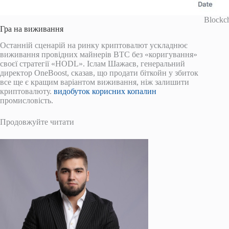
Blockc
Гра на виживання
Останній сценарій на ринку криптовалют ускладнює
виживання провідних майнерів BTC без «коригування»
своєї стратегії «HODL». Іслам Шажаєв, генеральний
директор OneBoost, сказав, що продати біткойн у збиток
все ще є кращим варіантом виживання, ніж залишити
криптовалюту.
видобуток корисних копалин
промисловість.
Продовжуйте читати