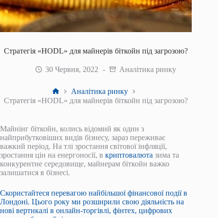
Стратегія «HODL» для майнерів біткойн під загрозою?
30 Червня, 2022
Аналітика ринку
Головна
Аналітика ринку
Стратегія «HODL» для майнерів біткойн під загрозою?
Майнінг біткойн, колись відомий як один з
найприбутковіших видів бізнесу, зараз переживає
важкий період. На тлі зростання світової інфляції,
зростання цін на енергоносії, в
криптовалюта
зима та
конкурентне середовище, майнерам біткойн важко
залишатися в бізнесі.
Скористайтеся перевагою найбільшої фінансової події в
Лондоні. Цього року ми розширили свою діяльність на
нові вертикалі в онлайн-торгівлі, фінтех, цифрових