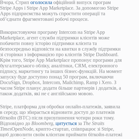
Вчора, Стрип
оголосила
офіційний випуск програм
Stripe Apps і Stripe App Marketplace. За допомогою Stripe
Apps підприємства можуть спростити операції та
об’єднати фрагментовані робочі процеси.
Використовуючи програму Intercom на Stripe App
Marketplace, агент служби підтримки клієнтів може
побачити повну історію підтримки клієнта та
безпосередньо відповісти на квитки в службу підтримки
зі сторінки з інформацією про клієнтів Stripe Dashboard.
Крім того, Stripe App Marketplace пропонує програми для
бухгалтерського обліку, аналітики, CRM, електронного
підпису, маркетингу та інших бізнес-функцій. На момент
запуску буде доступно понад 50 програм, включаючи
DocuSign, Dropbox, Intercom, Mailchimp, Ramp і Xero. З
часом Stripe планує додати більше партнерів і додатків, а
також додатків, які не є англійською мовою.
Stripe, платформа для обробки онлайн-платежів, заявила
в середу, що збирається відновити доступ до платежів
біткойн (BTC) після призупинення чотири роки тому.
Відповідно до
Bloomberg
,
цитується
за
The Straits
Times
OpenNode, крипто-стартап, співпрацює зі Stripe,
щоб дозволити своїм клієнтам приймати біткойн-платежі