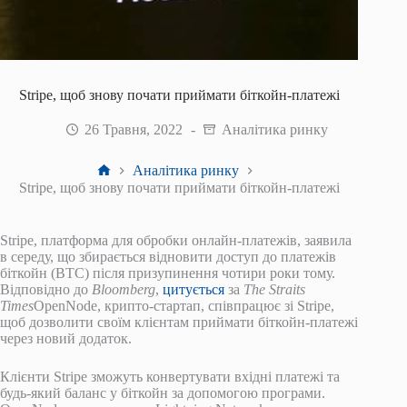
Stripe, щоб знову почати приймати біткойн-платежі
26 Травня, 2022
Аналітика ринку
Головна
Аналітика ринку
Stripe, щоб знову почати приймати біткойн-платежі
Stripe, платформа для обробки онлайн-платежів, заявила
в середу, що збирається відновити доступ до платежів
біткойн (BTC) після призупинення чотири роки тому.
Відповідно до
Bloomberg
,
цитується
за
The Straits
Times
OpenNode, крипто-стартап, співпрацює зі Stripe,
щоб дозволити своїм клієнтам приймати біткойн-платежі
через новий додаток.
Клієнти Stripe зможуть конвертувати вхідні платежі та
будь-який баланс у біткойн за допомогою програми.