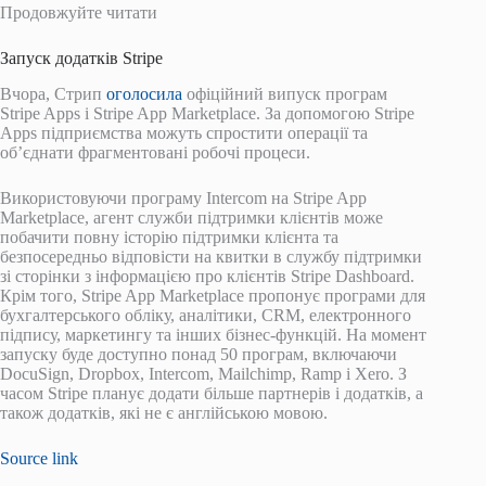
Продовжуйте читати
Запуск додатків Stripe
Вчора, Стрип
оголосила
офіційний випуск програм
Stripe Apps і Stripe App Marketplace. За допомогою Stripe
Apps підприємства можуть спростити операції та
об’єднати фрагментовані робочі процеси.
Використовуючи програму Intercom на Stripe App
Marketplace, агент служби підтримки клієнтів може
побачити повну історію підтримки клієнта та
безпосередньо відповісти на квитки в службу підтримки
зі сторінки з інформацією про клієнтів Stripe Dashboard.
Крім того, Stripe App Marketplace пропонує програми для
бухгалтерського обліку, аналітики, CRM, електронного
підпису, маркетингу та інших бізнес-функцій. На момент
запуску буде доступно понад 50 програм, включаючи
DocuSign, Dropbox, Intercom, Mailchimp, Ramp і Xero. З
часом Stripe планує додати більше партнерів і додатків, а
також додатків, які не є англійською мовою.
Source link