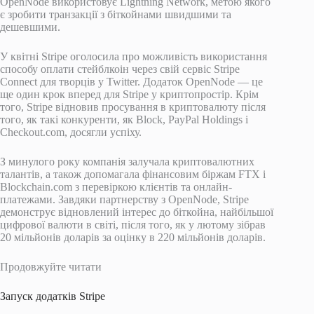
OpenNode використовує Lightning Network, метою якого
є зробити транзакції з біткойнами швидшими та
дешевшими.
У квітні Stripe оголосила про можливість використання
способу оплати стейблкоін через свій сервіс Stripe
Connect для творців у Twitter. Додаток OpenNode — це
ще один крок вперед для Stripe у криптопростір. Крім
того, Stripe відновив просування в криптовалюту після
того, як такі конкуренти, як Block, PayPal Holdings і
Checkout.com, досягли успіху.
З минулого року компанія залучала криптовалютних
талантів, а також допомагала фінансовим біржам FTX і
Blockchain.com з перевіркою клієнтів та онлайн-
платежами. Завдяки партнерству з OpenNode, Stripe
демонструє відновлений інтерес до біткойна, найбільшої
цифрової валюти в світі, після того, як у лютому зібрав
20 мільйонів доларів за оцінку в 220 мільйонів доларів.
Продовжуйте читати
Запуск додатків Stripe