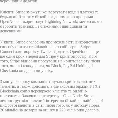
через новий додаток.
Клієнти Stripe зможуть конвертувати вхідні платежі та
будь-який баланс у біткойн за допомогою програми.
OpenNode використовує Lightning Network, метою якого
є зробити транзакції з біткойнами швидшими та
дешевшими.
У квітні Stripe оголосила про можливість використання
способу оплати стейблкоін через свій сервіс Stripe
Connect для творців у Twitter. Додаток OpenNode — це
ще один крок вперед для Stripe у криптопростір. Крім
того, Stripe відновив просування в криптовалюту після
того, як такі конкуренти, як Block, PayPal Holdings і
Checkout.com, досягли успіху.
З минулого року компанія залучала криптовалютних
талантів, а також допомагала фінансовим біржам FTX і
Blockchain.com з перевіркою клієнтів та онлайн-
платежами. Завдяки партнерству з OpenNode, Stripe
демонструє відновлений інтерес до біткойна, найбільшої
цифрової валюти в світі, після того, як у лютому зібрав
20 мільйонів доларів за оцінку в 220 мільйонів доларів.