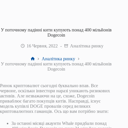
У поточному падінні кити купують понад 400 мільйонів
Dogecoin
16 Червня, 2022
Аналітика ринку
Головна
Аналітика ринку
У поточному падінні кити купують понад 400 мільйонів
Dogecoin
Ринок криптовалют сьогодні буквально впав. Все
червоне, оскільки інвестори наразі уникають ризикових
активів. Але незважаючи на це, схоже, Dogecoin
приваблює багато покупців китів. Насправді, існує
модель купівлі DOGE провалів серед великих
криптовалютних гаманців. Ось що вам потрібно знати:
За останні місяці акаунти Whale придбали понад