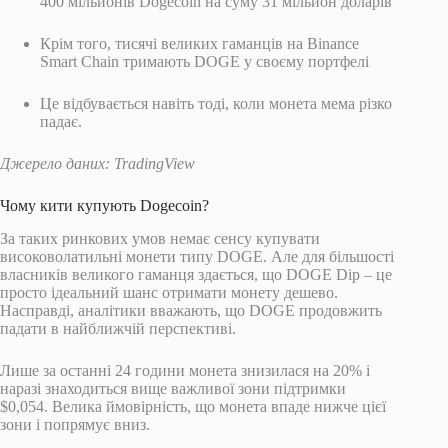
400 мільйонів Dogecoin на суму 31 мільйон доларів
Крім того, тисячі великих гаманців на Binance
Smart Chain тримають DOGE у своєму портфелі
Це відбувається навіть тоді, коли монета мема різко
падає.
Джерело даних: TradingView
Чому кити купують Dogecoin?
За таких ринкових умов немає сенсу купувати
високоволатильні монети типу DOGE. Але для більшості
власників великого гаманця здається, що DOGE Dip – це
просто ідеальний шанс отримати монету дешево.
Насправді, аналітики вважають, що DOGE продовжить
падати в найближчій перспективі.
Лише за останні 24 години монета знизилася на 20% і
наразі знаходиться вище важливої ​​зони підтримки
$0,054. Велика ймовірність, що монета впаде нижче цієї
зони і попрямує вниз.