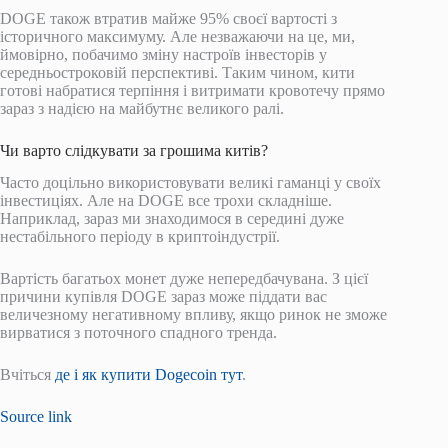
DOGE також втратив майже 95% своєї вартості з
історичного максимуму. Але незважаючи на це, ми,
ймовірно, побачимо зміну настроїв інвесторів у
середньостроковій перспективі. Таким чином, кити
готові набратися терпіння і витримати кровотечу прямо
зараз з надією на майбутнє великого ралі.
Чи варто слідкувати за грошима китів?
Часто доцільно використовувати великі гаманці у своїх
інвестиціях. Але на DOGE все трохи складніше.
Наприклад, зараз ми знаходимося в середині дуже
нестабільного періоду в криптоіндустрії.
Вартість багатьох монет дуже непередбачувана. З цієї
причини купівля DOGE зараз може піддати вас
величезному негативному впливу, якщо ринок не зможе
вирватися з поточного спадного тренда.
Вчіться
де і як купити Dogecoin тут
.
Source link