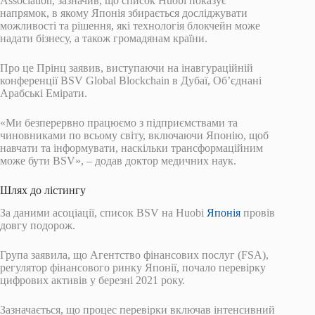
Association, зазначив, що список Huobi показує
напрямок, в якому Японія збирається досліджувати
можливості та рішення, які технологія блокчейн може
надати бізнесу, а також громадянам країни.
Про це Прінц заявив, виступаючи на інавгураційній
конференції BSV Global Blockchain в Дубаї, Об’єднані
Арабські Емірати.
«Ми безперервно працюємо з підприємствами та
чиновниками по всьому світу, включаючи Японію, щоб
навчати та інформувати, наскільки трансформаційним
може бути BSV», – додав доктор медичних наук.
Шлях до лістингу
За даними асоціації, список BSV на Huobi
Японія
провів
довгу подорож.
Група заявила, що Агентство фінансових послуг (FSA),
регулятор фінансового ринку Японії, почало перевірку
цифрових активів у березні 2021 року.
Зазначається, що процес перевірки включав інтенсивний