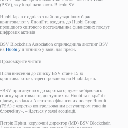
(BSV), яку іноді називають Bitcoin SV.
Huobi Japan є однією з найпопулярніших бірж
криптовалют у Японії та входить до Huobi Group,
провідного світового постачальника фінансових послуг
цифрових активів.
BSV Blockchain Association оприлюднила листинг BSV
на
Huobi
у п’ятницю у заяві для преси.
Продовжуйте читати
Після внесення до списку BSV стане 15-ю
криптовалютою, зареєстрованою на Huobi Japan.
«BSV приєднується до короткого, дуже вибіркового
списку криптовалют, доступних на Huobi та в країні в
цілому, оскільки Агентство фінансових послуг Японії
(FSA) є жорстко контрольованим регулятором токенів
блокчейну», – йдеться у заяві асоціації.
Патрік Прінц, керуючий директор (MD) BSV Blockchain