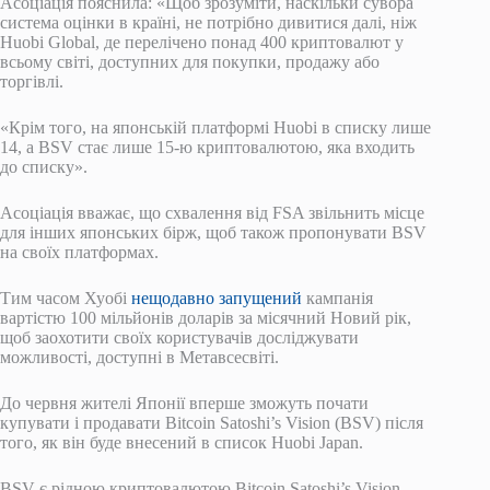
Асоціація пояснила: «Щоб зрозуміти, наскільки сувора
система оцінки в країні, не потрібно дивитися далі, ніж
Huobi Global, де перелічено понад 400 криптовалют у
всьому світі, доступних для покупки, продажу або
торгівлі.
«Крім того, на японській платформі Huobi в списку лише
14, а BSV стає лише 15-ю криптовалютою, яка входить
до списку».
Асоціація вважає, що схвалення від FSA звільнить місце
для інших японських бірж, щоб також пропонувати BSV
на своїх платформах.
Тим часом Хуобі
нещодавно запущений
кампанія
вартістю 100 мільйонів доларів за місячний Новий рік,
щоб заохотити своїх користувачів досліджувати
можливості, доступні в Метавсесвіті.
До червня жителі Японії вперше зможуть почати
купувати і продавати Bitcoin Satoshi’s Vision (BSV) після
того, як він буде внесений в список Huobi Japan.
BSV є рідною криптовалютою Bitcoin Satoshi’s Vision