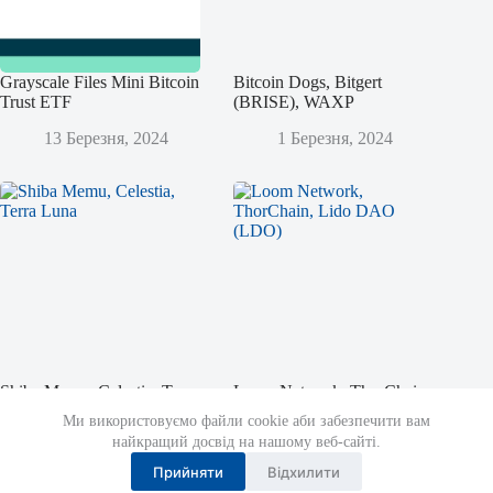
Grayscale Files Mini Bitcoin
Bitcoin Dogs, Bitgert
Trust ETF
(BRISE), WAXP
13 Березня, 2024
1 Березня, 2024
Shiba Memu, Celestia, Terra
Loom Network, ThorChain,
Luna
Lido DAO (LDO)
Ми використовуємо файли cookie аби забезпечити вам
найкращий досвід на нашому веб-сайті.
12 Листопада, 2023
14 Жовтня, 2023
Прийняти
Відхилити