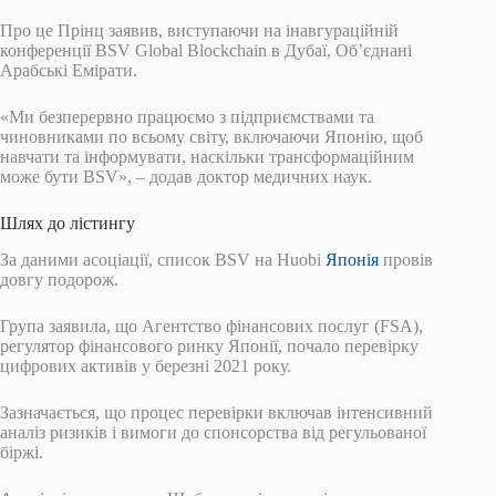
Про це Прінц заявив, виступаючи на інавгураційній
конференції BSV Global Blockchain в Дубаї, Об’єднані
Арабські Емірати.
«Ми безперервно працюємо з підприємствами та
чиновниками по всьому світу, включаючи Японію, щоб
навчати та інформувати, наскільки трансформаційним
може бути BSV», – додав доктор медичних наук.
Шлях до лістингу
За даними асоціації, список BSV на Huobi
Японія
провів
довгу подорож.
Група заявила, що Агентство фінансових послуг (FSA),
регулятор фінансового ринку Японії, почало перевірку
цифрових активів у березні 2021 року.
Зазначається, що процес перевірки включав інтенсивний
аналіз ризиків і вимоги до спонсорства від регульованої
біржі.