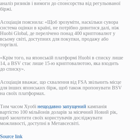
аналіз ризиків і вимоги до спонсорства від регульованої
біржі.
Асоціація пояснила: «Щоб зрозуміти, наскільки сувора
система оцінки в країні, не потрібно дивитися далі, ніж
Huobi Global, де перелічено понад 400 криптовалют у
всьому світі, доступних для покупки, продажу або
торгівлі.
«Крім того, на японській платформі Huobi в списку лише
14, а BSV стає лише 15-ю криптовалютою, яка входить
до списку».
Асоціація вважає, що схвалення від FSA звільнить місце
для інших японських бірж, щоб також пропонувати BSV
на своїх платформах.
Тим часом Хуобі
нещодавно запущений
кампанія
вартістю 100 мільйонів доларів за місячний Новий рік,
щоб заохотити своїх користувачів досліджувати
можливості, доступні в Метавсесвіті.
Source link