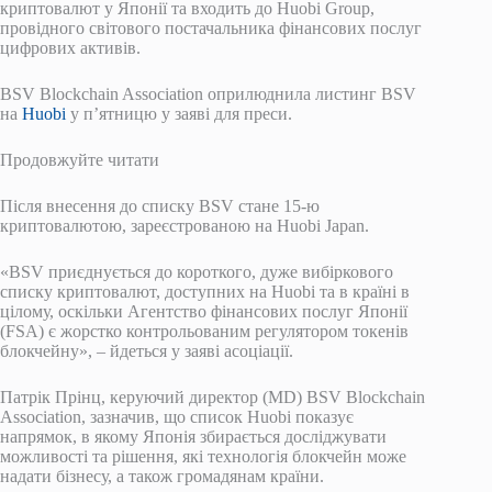
криптовалют у Японії та входить до Huobi Group,
провідного світового постачальника фінансових послуг
цифрових активів.
BSV Blockchain Association оприлюднила листинг BSV
на
Huobi
у п’ятницю у заяві для преси.
Продовжуйте читати
Після внесення до списку BSV стане 15-ю
криптовалютою, зареєстрованою на Huobi Japan.
«BSV приєднується до короткого, дуже вибіркового
списку криптовалют, доступних на Huobi та в країні в
цілому, оскільки Агентство фінансових послуг Японії
(FSA) є жорстко контрольованим регулятором токенів
блокчейну», – йдеться у заяві асоціації.
Патрік Прінц, керуючий директор (MD) BSV Blockchain
Association, зазначив, що список Huobi показує
напрямок, в якому Японія збирається досліджувати
можливості та рішення, які технологія блокчейн може
надати бізнесу, а також громадянам країни.