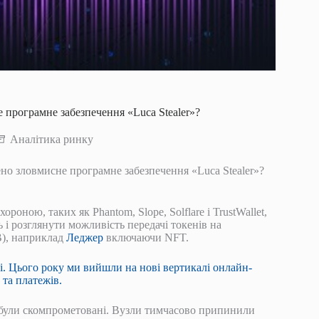
е програмне забезпечення «Luca Stealer»?
Аналітика ринку
ено зловмисне програмне забезпечення «Luca Stealer»?
роною, таких як Phantom, Slope, Solflare і TrustWallet,
 і розглянути можливість передачі токенів на
B), наприклад
Леджер
включаючи NFT.
і. Цього року ми вийшли на нові вертикалі онлайн-
 та платежів.
не були скомпрометовані. Вузли тимчасово припинили