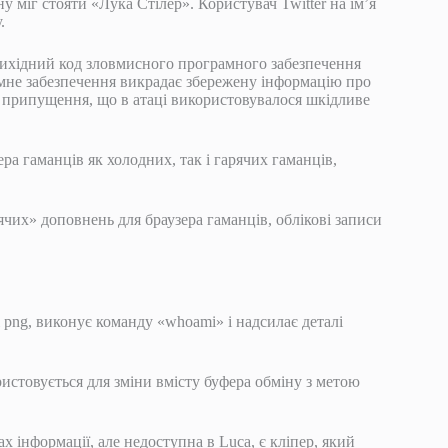
 міг стояти «Лука Стілер». Користувач Twitter на ім’я
.
хідний код зловмисного програмного забезпечення
амне забезпечення викрадає збережену інформацію про
. Є припущення, що в атаці використовувалося шкідливе
а гаманців як холодних, так і гарячих гаманців,
чих» доповнень для браузера гаманців, облікові записи
і png, виконує команду «whoami» і надсилає деталі
ристовується для зміни вмісту буфера обміну з метою
 інформації, але недоступна в Luca, є кліпер, який