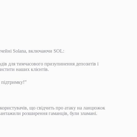
окчейні Solana, включаючи SOL:
дів для тимчасового призупинення депозитів і
истити наших клієнтів.
 підтримку!”
 користувачів, що свідчить про атаку на ланцюжок
авантажили розширення гаманців, були зламані.