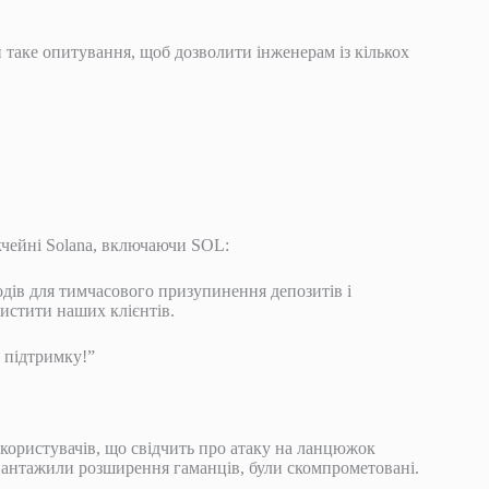
 таке опитування, щоб дозволити інженерам із кількох
окчейні Solana, включаючи SOL:
дів для тимчасового призупинення депозитів і
истити наших клієнтів.
 підтримку!”
 користувачів, що свідчить про атаку на ланцюжок
завантажили розширення гаманців, були скомпрометовані.