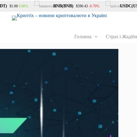
BNB(BNB)
USDC(USDC
0.00%
-0.70%
$1.00
$590.43
Головна
Страх і Жадібн