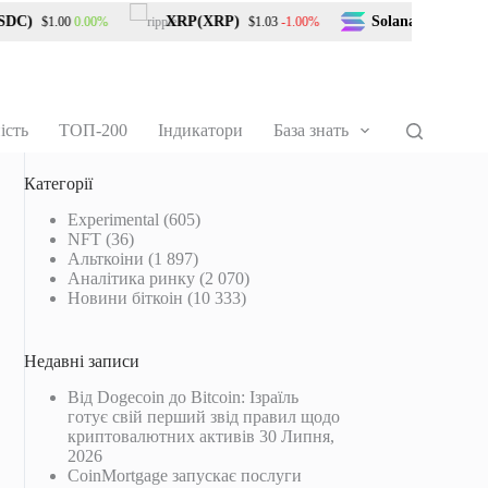
)
XRP(XRP)
Solana(SOL)
0.00%
-1.00%
0
$1.00
$1.03
$73.53
ість
ТОП-200
Індикатори
База знать
Категорії
Experimental
(605)
NFT
(36)
Альткоіни
(1 897)
Аналітика ринку
(2 070)
Новини біткоін
(10 333)
Недавні записи
Від Dogecoin до Bitcoin: Ізраїль
готує свій перший звід правил щодо
криптовалютних активів
30 Липня,
2026
CoinMortgage запускає послуги