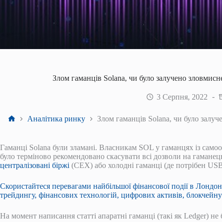
Злом гаманців Solana, чи було залучено зловмисн
3 Серпня, 2022
Головна
Аналітика ринку
Злом гаманців Solana, чи було залуч
Гаманці Solana були зламані. Власникам SOL у гаманцях із самоохо
було терміново рекомендовано скасувати всі дозволи на гаманець
централізовані біржі
(CEX) або холодні гаманці (де потрібен US
Скористайтеся перевагами найбільшої фінансової події в Лондон
трейдингу, фінансових технологій, цифрових активів, блокчейну
На момент написання статті апаратні гаманці (такі як Ledger) 