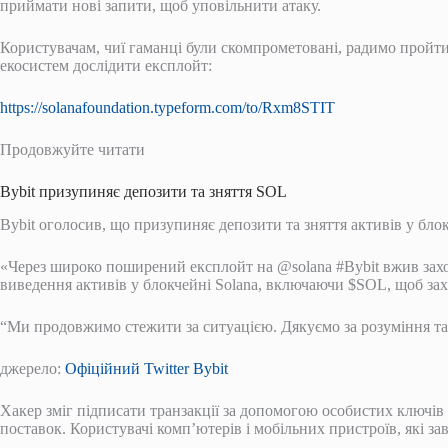
приймати нові запити, щоб уповільнити атаку.
Користувачам, чиї гаманці були скомпрометовані, радимо пройти
екосистем дослідити експлойт:
https://solanafoundation.typeform.com/to/Rxm8STIT
Продовжуйте читати
Bybit призупиняє депозити та зняття SOL
Bybit оголосив, що призупиняє депозити та зняття активів у бл
«Через широко поширений експлойт на @solana #Bybit вжив захо
виведення активів у блокчейні Solana, включаючи $SOL, щоб зах
“Ми продовжимо стежити за ситуацією. Дякуємо за розуміння та
джерело:
Офіційний Twitter Bybit
Хакер зміг підписати транзакції за допомогою особистих ключів
поставок. Користувачі комп’ютерів і мобільних пристроїв, які 