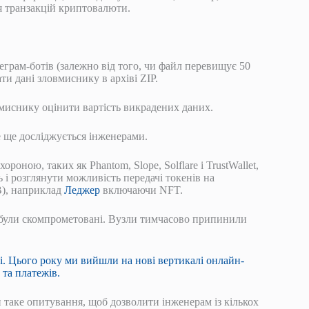
я транзакцій криптовалюти.
леграм-ботів (залежно від того, чи файл перевищує 50
ти дані зловмиснику в архіві ZIP.
вмиснику оцінити вартість викрадених даних.
е ще досліджується інженерами.
роною, таких як Phantom, Slope, Solflare і TrustWallet,
 і розглянути можливість передачі токенів на
B), наприклад
Леджер
включаючи NFT.
не були скомпрометовані. Вузли тимчасово припинили
і. Цього року ми вийшли на нові вертикалі онлайн-
 та платежів.
 таке опитування, щоб дозволити інженерам із кількох