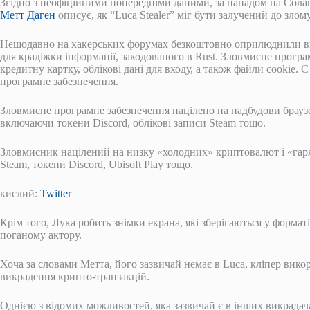
Згідно з неофіційними попередніми даними, за нападом на Солану
Метт Даген
описує, як “Luca Stealer” міг бути залучений до злому
Нещодавно на хакерських форумах безкоштовно оприлюднили ви
для крадіжки інформації, закодованого в Rust. Зловмисне прогр
кредитну картку, облікові дані для входу, а також файли cookie
програмне забезпечення.
Зловмисне програмне забезпечення націлено на надбудови браузер
включаючи токени Discord, облікові записи Steam тощо.
Зловмисник націлений на низку «холодних» криптовалют і «гаря
Steam, токени Discord, Ubisoft Play тощо.
кислий:
Twitter
Крім того, Лука робить знімки екрана, які зберігаються у формат
поганому актору.
Хоча за словами Метта, його зазвичай немає в Luca, кліпер вико
викрадення крипто-транзакцій.
Однією з відомих можливостей, яка зазвичай є в інших викрадачах