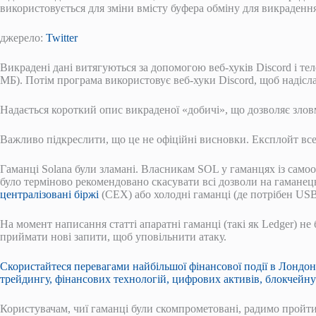
використовується для зміни вмісту буфера обміну для викраденн
джерело:
Twitter
Викрадені дані витягуються за допомогою веб-хуків Discord і те
МБ). Потім програма використовує веб-хуки Discord, щоб надісла
Надається короткий опис викраденої «добичі», що дозволяє зло
Важливо підкреслити, що це не офіційні висновки. Експлойт вс
Гаманці Solana були зламані. Власникам SOL у гаманцях із самоохо
було терміново рекомендовано скасувати всі дозволи на гаманець
централізовані біржі
(CEX) або холодні гаманці (де потрібен US
На момент написання статті апаратні гаманці (такі як Ledger) 
приймати нові запити, щоб уповільнити атаку.
Скористайтеся перевагами найбільшої фінансової події в Лондон
трейдингу, фінансових технологій, цифрових активів, блокчейну
Користувачам, чиї гаманці були скомпрометовані, радимо пройти