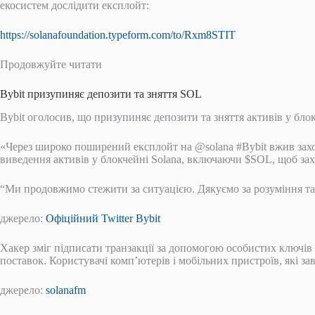
екосистем дослідити експлойт:
https://solanafoundation.typeform.com/to/Rxm8STIT
Продовжуйте читати
Bybit призупиняє депозити та зняття SOL
Bybit оголосив, що призупиняє депозити та зняття активів у бл
«Через широко поширений експлойт на @solana #Bybit вжив захо
виведення активів у блокчейні Solana, включаючи $SOL, щоб зах
“Ми продовжимо стежити за ситуацією. Дякуємо за розуміння та
джерело:
Офіційний Twitter Bybit
Хакер зміг підписати транзакції за допомогою особистих ключів
поставок. Користувачі комп’ютерів і мобільних пристроїв, які з
джерело:
solanafm