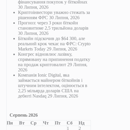
фінансування покупок у біткойнах
30 Липня, 2026
Криптоінвестори уважно стежать за
рішенням ФРС
30 Липня, 2026
Прогноз: через 3 роки біткойн
становитиме 2,5 трильйона доларів
30 Липня, 2026
Біткойн підскочив до $64 300, але
реальний крок чекає на ФРС: Crypto
Markets Today
29 Липня, 2026
Конгрес відновлює лазівку,
спрямовану на припинення податку
на продаж криптовалют
29 Липня,
2026
Компанія Ionic Digital, яка
займається майнером біткойнів і
штучним інтелектом, оцінюється в
2,25 мільярда доларів США на
дебюті Nasdaq
29 Липня, 2026
Серпень 2026
Пн
Вт
Ср
Чт
Пт
Сб
Нд
1
2