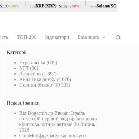
XRP(XRP)
Solana(SOL)
0.00%
-2.90%
-0.2
.00
$1.02
$73.24
ість
ТОП-200
Індикатори
База знать
Категорії
Experimental
(605)
NFT
(36)
Альткоіни
(1 897)
Аналітика ринку
(2 070)
Новини біткоін
(10 333)
Недавні записи
Від Dogecoin до Bitcoin: Ізраїль
готує свій перший звід правил щодо
криптовалютних активів
30 Липня,
2026
CoinMortgage запускає послуги