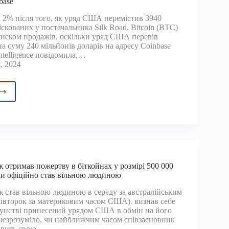
base
ери
слідують
а 2% після того, як уряд США перемістив 3940
іскованих у постачальника Silk Road. Bitcoin (BTC)
тиском продажів, оскільки уряд США перевів
а суму 240 мільйонів доларів на адресу Coinbase
ntelligence повідомила,…
, 2024
міщують
ойни
 отримав пожертву в біткойнах у розмірі 500 000
онів
ьки офіційно став вільною людиною
рів
 став вільною людиною в середу за австралійським
 вівторок за материковим часом США). визнав себе
base
унстві принесений урядом США в обмін на його
а незрозуміло, чи найближчим часом співзасновник
новить свою…