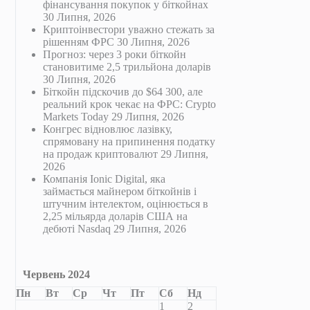
фінансування покупок у біткойнах
30 Липня, 2026
Криптоінвестори уважно стежать за
рішенням ФРС
30 Липня, 2026
Прогноз: через 3 роки біткойн
становитиме 2,5 трильйона доларів
30 Липня, 2026
Біткойн підскочив до $64 300, але
реальний крок чекає на ФРС: Crypto
Markets Today
29 Липня, 2026
Конгрес відновлює лазівку,
спрямовану на припинення податку
на продаж криптовалют
29 Липня,
2026
Компанія Ionic Digital, яка
займається майнером біткойнів і
штучним інтелектом, оцінюється в
2,25 мільярда доларів США на
дебюті Nasdaq
29 Липня, 2026
Червень 2024
Пн
Вт
Ср
Чт
Пт
Сб
Нд
1
2