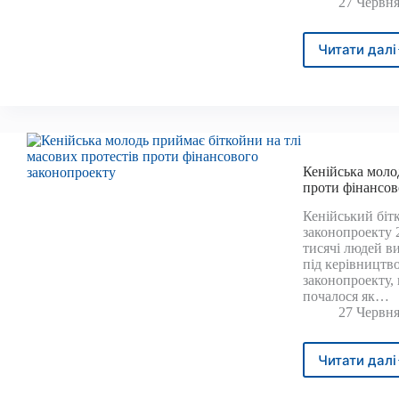
27 Червня
Читати далі
«Нов
зако
про
бітко
внес
до
Конг
Кенійська моло
після
проти фінансов
обва
цін
Кенійський біт
на
законопроекту 
крип
тисячі людей ви
під керівництв
законопроекту,
почалося як…
27 Червня
Читати далі
Кені
моло