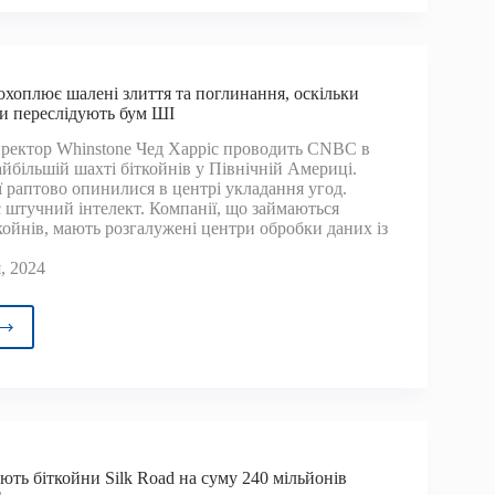
має
ойни
вих
хоплює шалені злиття та поглинання, оскільки
стів
и переслідують бум ШІ
и
нсового
ректор Whinstone Чед Харріс проводить CNBC в
йбільшій шахті біткойнів у Північній Америці.
нопроекту
 раптово опинилися в центрі укладання угод.
є штучний інтелект. Компанії, що займаються
койнів, мають розгалужені центри обробки даних із
, 2024
товалюта
лює
ні
тя
инання,
ьки
ь біткойни Silk Road на суму 240 мільйонів
йн-