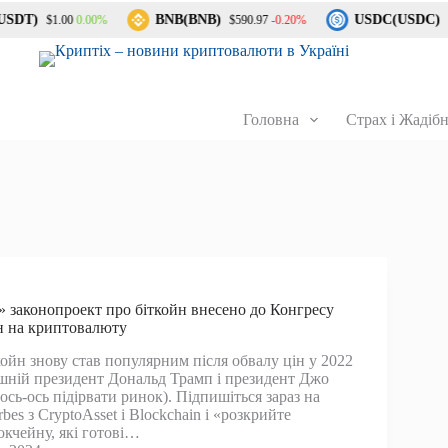
SDT)
BNB(BNB)
USDC(USDC)
0.00%
-0.20%
$1.00
$590.97
$1
Головна
Страх і Жадібн
 законопроект про біткойн внесено до Конгресу
ін на криптовалюту
ойн знову став популярним після обвалу цін у 2022
ишній президент Дональд Трамп і президент Джо
сь-ось підірвати ринок). Підпишіться зараз на
bes з CryptoAsset і Blockchain і «розкрийте
окчейну, які готові…