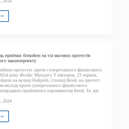
, 2024
аторський»
нопроект
йн
ено
ресу
дь приймає біткойни на тлі масових протестів
ого законопроекту
лу
койнер протестує проти суперечливого фінансового
2024 року Фелікс Мукунгу У вівторок, 25 червня,
товалюту
йшли на вулиці Найробі, столиці Кенії, на протест
ом молоді проти суперечливого фінансового
 нещодавно прийнятого парламентом Кенії. Те, що
, 2024
йська
дь