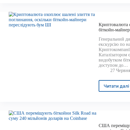
прий
бітк
на
тлі
масо
Криптовалюта о
проте
біткойн-майнер
прот
фіна
Генеральний ди
екскурсію по на
зако
Криптокомпанії
Каталізатором 
видобутком біт
доступом до…
27 Червня
Читати далі
Крип
охоп
шале
злит
та
погл
оскіл
США переміщуют
бітко