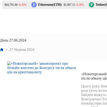
Перейти
Ethereum(ETH)
Tether(U
-0.10%
-0.30%
$64,701.00
$1,907.15
до
вмісту
День
27.06.2024
Головна
27 Червня 2024
«Новаторський»
після обвалу ц
Цього року бітк
році (хоча кол
Байден можуть о
Консультант For
блокбастери бл