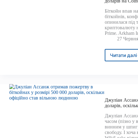
доларів на Coin
майн
пере
Біткойн впав н
бум
біткойнів, конф
ШІ
опинилася під 
криптовалюту н
Prime. Arkham I
27 Червня
Читати далі
США
пере
бітк
Silk
Road
на
суму
240
Джуліан Ассанж
мільй
доларів, оскіл
дола
Джуліан Ассанж
на
часом (пізно у
Coin
винним у шпиг
свободу. І хоч
WikiLeaks від